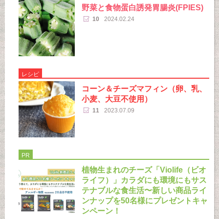
野菜と食物蛋白誘発胃腸炎(FPIES)
10
2024.02.24
レシピ
コーン＆チーズマフィン（卵、乳、
小麦、大豆不使用）
11
2023.07.09
PR
植物生まれのチーズ「Violife（ビオ
ライフ）」カラダにも環境にもサス
テナブルな食生活〜新しい商品ライ
ンナップを50名様にプレゼントキャ
ンペーン！