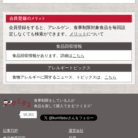
会員登録をすると、アレルゲン、食事制限対象食品を毎回設
定しなくても検索ができます。
メリット
について
食品回収情報
食品回収情報があります。詳細は
こちら
アレルギートピックス
食物アレルギーに関するニュース、トピックスは、
こちら
食事制限をしている人が
食品を探して購入できる“クミタス”
58,353
記事TOP
運営会社
食品検索TOP
採用