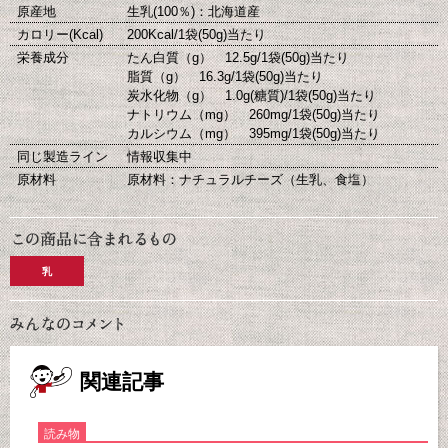
原産地
生乳(100％)：北海道産
カロリー(Kcal)
200Kcal/1袋(50g)当たり
栄養成分
たん白質（g） 12.5g/1袋(50g)当たり
脂質（g） 16.3g/1袋(50g)当たり
炭水化物（g） 1.0g(糖質)/1袋(50g)当たり
ナトリウム（mg） 260mg/1袋(50g)当たり
カルシウム（mg） 395mg/1袋(50g)当たり
同じ製造ライン
情報収集中
原材料
原材料：ナチュラルチーズ（生乳、食塩）
乳
関連記事
読み物