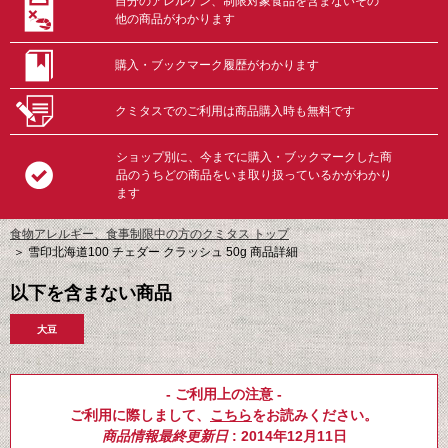
自分のアレルゲン、制限対象食品を含まないその
他の商品がわかります
購入・ブックマーク履歴がわかります
クミタスでのご利用は商品購入時も無料です
ショップ別に、今までに購入・ブックマークした商
品のうちどの商品をいま取り扱っているかがわかり
ます
食物アレルギー、食事制限中の方のクミタス トップ
＞
雪印北海道100 チェダー クラッシュ 50g 商品詳細
以下を含まない商品
大豆
- ご利用上の注意 -
ご利用に際しまして、
こちら
をお読みください。
商品情報最終更新日
: 2014年12月11日