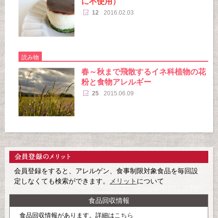
に不使用）
12
2016.02.03
読み物
春～秋まで飛散するイネ科植物の花
粉と食物アレルギー
25
2015.06.09
会員登録をすると、アレルゲン、食事制限対象食品を毎回設
定しなくても検索ができます。
メリット
について
食品回収情報
食品回収情報があります。詳細は
こちら