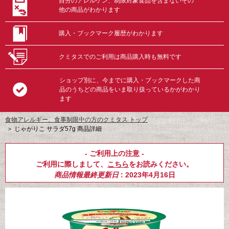
自分のアレルゲン、制限対象食品を含まないその
他の商品がわかります
購入・ブックマーク履歴がわかります
クミタスでのご利用は商品購入時も無料です
ショップ別に、今までに購入・ブックマークした商
品のうちどの商品をいま取り扱っているかがわかり
ます
食物アレルギー、食事制限中の方のクミタス トップ
＞
じゃがりこ サラダ57g 商品詳細
- ご利用上の注意 -
ご利用に際しまして、
こちら
をお読みください。
商品情報最終更新日
: 2023年4月16日