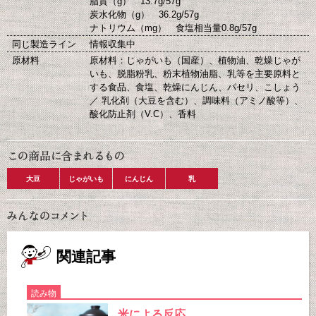
脂質（g） 13.7g/57g
炭水化物（g） 36.2g/57g
ナトリウム（mg） 食塩相当量0.8g/57g
同じ製造ライン
情報収集中
原材料
原材料：じゃがいも（国産）、植物油、乾燥じゃが
いも、脱脂粉乳、粉末植物油脂、乳等を主要原料と
する食品、食塩、乾燥にんじん、パセリ、こしょう
／ 乳化剤（大豆を含む）、調味料（アミノ酸等）、
酸化防止剤（V.C）、香料
大豆
じゃがいも
にんじん
乳
関連記事
読み物
米による反応