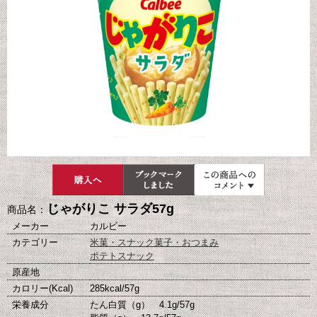
じゃがりこ サラダ57g
商品名：
メーカー
カルビー
カテゴリー
米菓・スナック菓子・おつまみ
ポテトスナック
原産地
カロリー(Kcal)
285kcal/57g
栄養成分
たん白質（g） 4.1g/57g