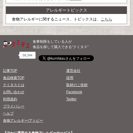
アレルギートピックス
食物アレルギーに関するニュース、トピックスは、
こちら
食事制限をしている人が
食品を探して購入できる“クミタス”
58,344
記事TOP
運営会社
食品検索TOP
採用
クミタスとは
取材のご依頼
お問い合わせ
Facebook
利用規約
Twitter
プライバシー
ヘルプ
食物アレルギー/アトピー