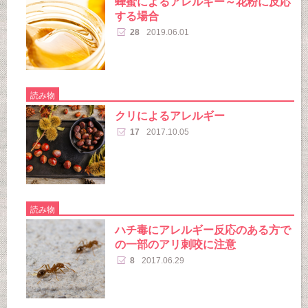
蜂蜜によるアレルギー～花粉に反応
する場合
28
2019.06.01
読み物
クリによるアレルギー
17
2017.10.05
読み物
ハチ毒にアレルギー反応のある方で
の一部のアリ刺咬に注意
8
2017.06.29