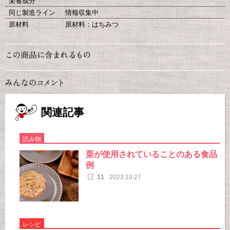
栄養成分
同じ製造ライン
情報収集中
原材料
原材料：はちみつ
関連記事
読み物
栗が使用されていることのある食品
例
11
2023.10.27
レシピ