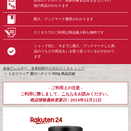
自分のアレルゲン、制限対象食品を含まないその
他の商品がわかります
購入・ブックマーク履歴がわかります
クミタスでのご利用は商品購入時も無料です
ショップ別に、今までに購入・ブックマークした商
品のうちどの商品をいま取り扱っているかがわかり
ます
食物アレルギー、食事制限中の方のクミタス トップ
＞
ミエリツィア 栗のハチミツ 400g 商品詳細
- ご利用上の注意 -
ご利用に際しまして、
こちら
をお読みください。
商品情報最終更新日
: 2014年12月11日