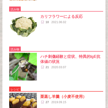
読み物
カリフラワーによる反応
10
2021.06.02
読み物
ハチ刺傷経験と症状、特異的IgE抗
体値の状況
21
2020.03.07
レシピ
栗蒸し羊羹（小麦不使用）
27
2019.09.15