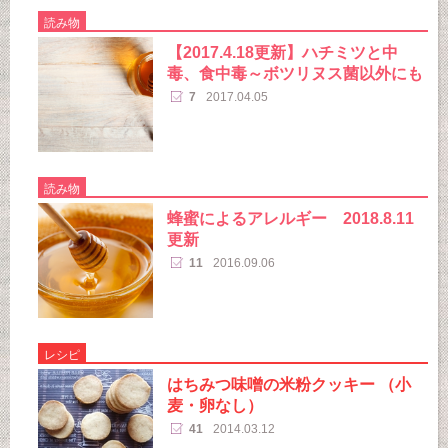
読み物
【2017.4.18更新】ハチミツと中
毒、食中毒～ボツリヌス菌以外にも
7
2017.04.05
読み物
蜂蜜によるアレルギー 2018.8.11
更新
11
2016.09.06
レシピ
はちみつ味噌の米粉クッキー （小
麦・卵なし）
41
2014.03.12