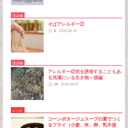
読み物
そばアレルギー②
6
2016.08.19
読み物
アレルギー症状を誘発することもあ
る浅瀬にいる生き物～後編
19
2016.08.07
レシピ
コーンポタージュスープの素でつく
るフライ（小麦、米、卵、乳不使