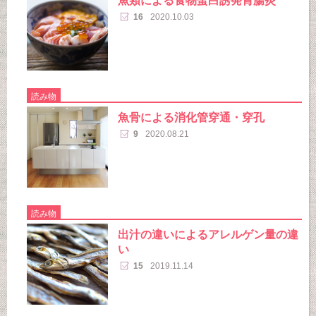
魚類による食物蛋白誘発胃腸炎
16
2020.10.03
読み物
魚骨による消化管穿通・穿孔
9
2020.08.21
読み物
出汁の違いによるアレルゲン量の違
い
15
2019.11.14