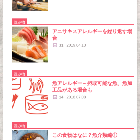
読み物
アニサキスアレルギーを繰り返す場
合
31
2019.04.13
読み物
魚アレルギー～摂取可能な魚、魚加
工品がある場合も
14
2018.07.08
読み物
この食物はなに？魚介類編①