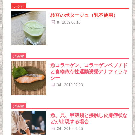
レシピ
枝豆のポタージュ（乳不使用）
8
2019.08.16
読み物
魚コラーゲン、コラーゲンペプチド
と食物依存性運動誘発アナフィラキ
シー
34
2019.07.03
読み物
魚、貝、甲殻類と接触し皮膚症状な
どが出現する場合
24
2019.06.26