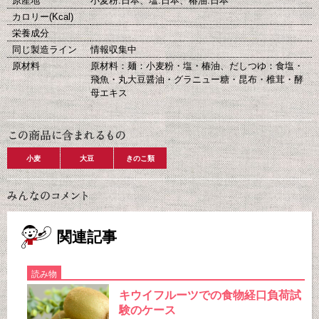
原産地
小麦粉:日本、塩:日本、椿油:日本
カロリー(Kcal)
栄養成分
同じ製造ライン
情報収集中
原材料
原材料：麺：小麦粉・塩・椿油、だしつゆ：食塩・
飛魚・丸大豆醤油・グラニュー糖・昆布・椎茸・酵
母エキス
小麦
大豆
きのこ類
関連記事
読み物
キウイフルーツでの食物経口負荷試
験のケース