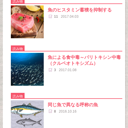
読み物
魚のヒスタミン蓄積を抑制する
11
2017.04.03
読み物
魚による食中毒～パリトキシン中毒
（クルペオトキシズム）
3
2017.01.08
読み物
同じ魚で異なる呼称の魚
8
2016.10.16