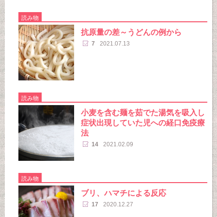
読み物
抗原量の差～うどんの例から
7
2021.07.13
読み物
小麦を含む麺を茹でた湯気を吸入し
症状出現していた児への経口免疫療
法
14
2021.02.09
読み物
ブリ、ハマチによる反応
17
2020.12.27