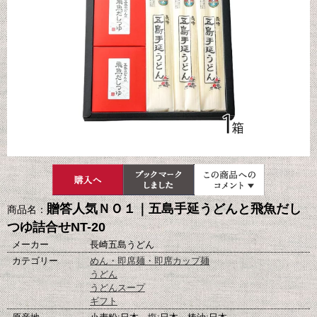
贈答人気ＮＯ１｜五島手延うどんと飛魚だし
商品名：
つゆ詰合せNT-20
メーカー
長崎五島うどん
カテゴリー
めん・即席麺・即席カップ麺
うどん
うどんスープ
ギフト