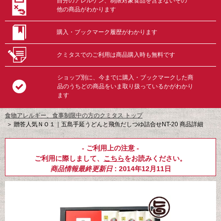
自分のアレルゲン、制限対象食品を含まないその
他の商品がわかります
購入・ブックマーク履歴がわかります
クミタスでのご利用は商品購入時も無料です
ショップ別に、今までに購入・ブックマークした商
品のうちどの商品をいま取り扱っているかがわかり
ます
食物アレルギー、食事制限中の方のクミタス トップ
＞
贈答人気ＮＯ１｜五島手延うどんと飛魚だしつゆ詰合せNT-20 商品詳細
- ご利用上の注意 -
ご利用に際しまして、
こちら
をお読みください。
商品情報最終更新日
: 2014年12月11日