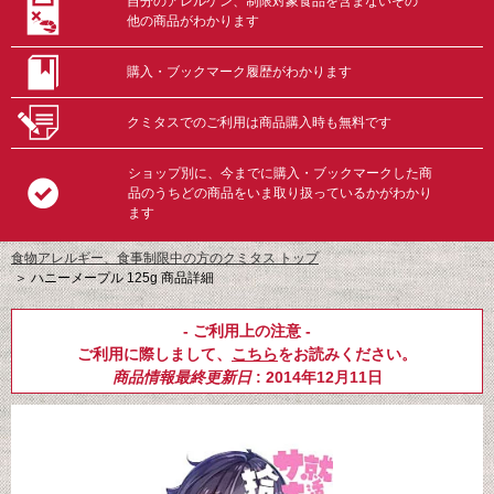
自分のアレルゲン、制限対象食品を含まないその
他の商品がわかります
購入・ブックマーク履歴がわかります
クミタスでのご利用は商品購入時も無料です
ショップ別に、今までに購入・ブックマークした商
品のうちどの商品をいま取り扱っているかがわかり
ます
食物アレルギー、食事制限中の方のクミタス トップ
＞
ハニーメープル 125g 商品詳細
- ご利用上の注意 -
ご利用に際しまして、
こちら
をお読みください。
商品情報最終更新日
: 2014年12月11日