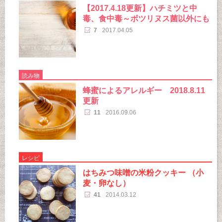
【2017.4.18更新】ハチミツと中
毒、食中毒～ボツリヌス菌以外にも
7
2017.04.05
読み物
蜂蜜によるアレルギー 2018.8.11
更新
11
2016.09.06
レシピ
はちみつ味噌の米粉クッキー （小
麦・卵なし）
41
2014.03.12