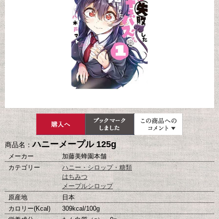
ハニーメープル 125g
商品名：
メーカー
加藤美蜂園本舗
カテゴリー
ハニー・シロップ・糖類
はちみつ
メープルシロップ
原産地
日本
カロリー(Kcal)
309kcal/100g