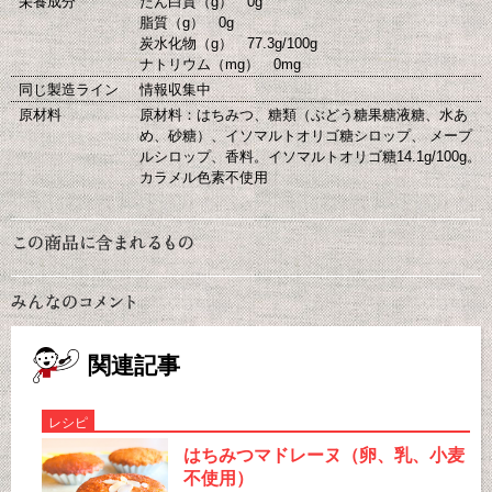
栄養成分
たん白質（g） 0g
脂質（g） 0g
炭水化物（g） 77.3g/100g
ナトリウム（mg） 0mg
同じ製造ライン
情報収集中
原材料
原材料：はちみつ、糖類（ぶどう糖果糖液糖、水あ
め、砂糖）、イソマルトオリゴ糖シロップ、 メープ
ルシロップ、香料。イソマルトオリゴ糖14.1g/100g。
カラメル色素不使用
関連記事
レシピ
はちみつマドレーヌ（卵、乳、小麦
不使用）