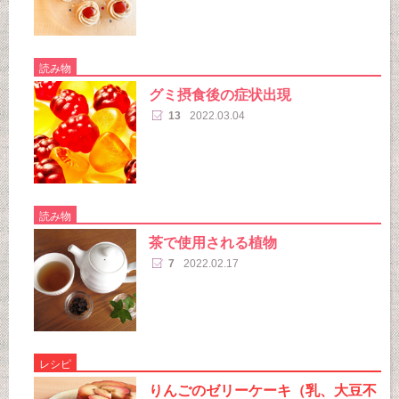
読み物
グミ摂食後の症状出現
13
2022.03.04
読み物
茶で使用される植物
7
2022.02.17
レシピ
りんごのゼリーケーキ（乳、大豆不