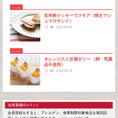
レシピ
玄米粉クッキーでスモア（焼きマシ
ュマロサンド）
36
2015.06.03
レシピ
オレンジ入り甘酒ゼリー （卵・乳製
品不使用）
18
2014.08.16
会員登録をすると、アレルゲン、食事制限対象食品を毎回設