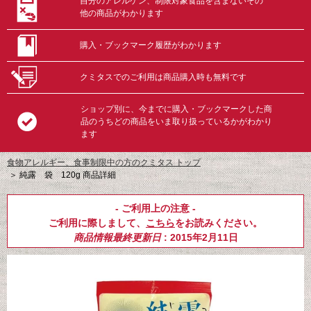
自分のアレルゲン、制限対象食品を含まないその
他の商品がわかります
購入・ブックマーク履歴がわかります
クミタスでのご利用は商品購入時も無料です
ショップ別に、今までに購入・ブックマークした商
品のうちどの商品をいま取り扱っているかがわかり
ます
食物アレルギー、食事制限中の方のクミタス トップ
＞
純露 袋 120g 商品詳細
- ご利用上の注意 -
ご利用に際しまして、
こちら
をお読みください。
商品情報最終更新日
: 2015年2月11日