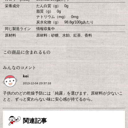
栄養成分
たん白質（g） 0g
脂質（g） 0g
ナトリウム（mg） 0mg
炭水化物（g） 98.8g/100gあたり
同じ製造ライン
情報収集中
原材料
原材料：砂糖、水飴、紅茶、香料
kei
2013-12-04 23:37:16
子供ののどの乾燥予防には「純露」を選びます。原材料が少ないこ
とと、ずっと変わらない味に安心感が持てるから。
関連記事