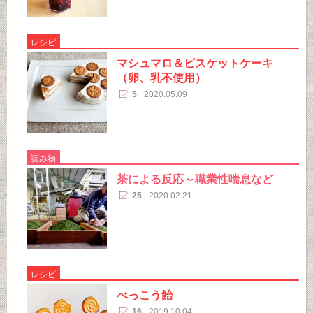
レシピ
マシュマロ＆ビスケットケーキ
（卵、乳不使用）
5
2020.05.09
読み物
茶による反応～職業性喘息など
25
2020.02.21
レシピ
べっこう飴
16
2019.10.04