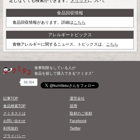
定しなくても検索ができます。
メリット
について
食品回収情報
食品回収情報があります。詳細は
こちら
アレルギートピックス
食物アレルギーに関するニュース、トピックスは、
こちら
食事制限をしている人が
食品を探して購入できる“クミタス”
58,354
記事TOP
運営会社
食品検索TOP
採用
クミタスとは
取材のご依頼
お問い合わせ
Facebook
利用規約
Twitter
プライバシー