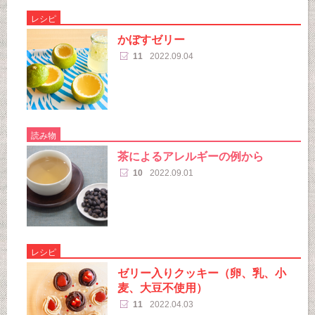
レシピ
かぼすゼリー
11
2022.09.04
読み物
茶によるアレルギーの例から
10
2022.09.01
レシピ
ゼリー入りクッキー（卵、乳、小
麦、大豆不使用）
11
2022.04.03