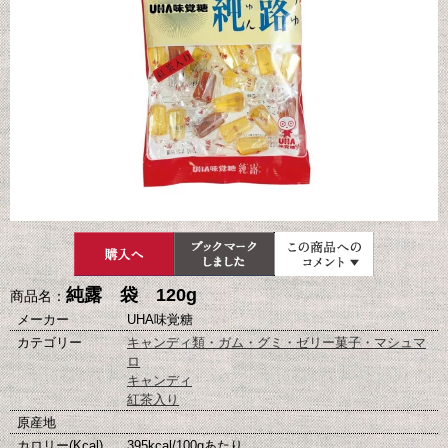
純露 袋 120g
商品名：
メーカー
UHA味覚糖
カテゴリー
キャンディ類・ガム・グミ・ゼリー菓子・マシュマ
ロ
キャンディ
紅茶入り
原産地
カロリー(Kcal)
395kcal/100gあたり