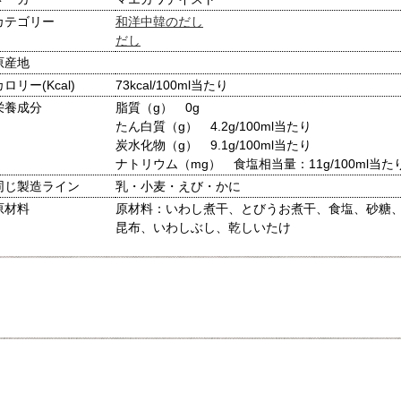
カテゴリー
和洋中韓のだし
だし
原産地
カロリー(Kcal)
73kcal/100ml当たり
栄養成分
脂質（g） 0g
たん白質（g） 4.2g/100ml当たり
炭水化物（g） 9.1g/100ml当たり
ナトリウム（mg） 食塩相当量：11g/100ml当た
同じ製造ライン
乳・小麦・えび・かに
原材料
原材料：いわし煮干、とびうお煮干、食塩、砂糖
昆布、いわしぶし、乾しいたけ