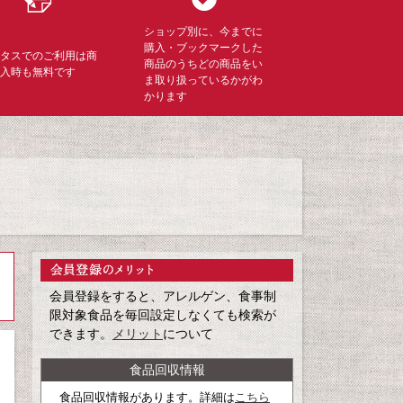
ショップ別に、今までに
購入・ブックマークした
ミタスでのご利用は商
商品のうちどの商品をい
購入時も無料です
ま取り扱っているかがわ
かります
会員登録をすると、アレルゲン、食事制
限対象食品を毎回設定しなくても検索が
できます。
メリット
について
食品回収情報
食品回収情報があります。詳細は
こちら