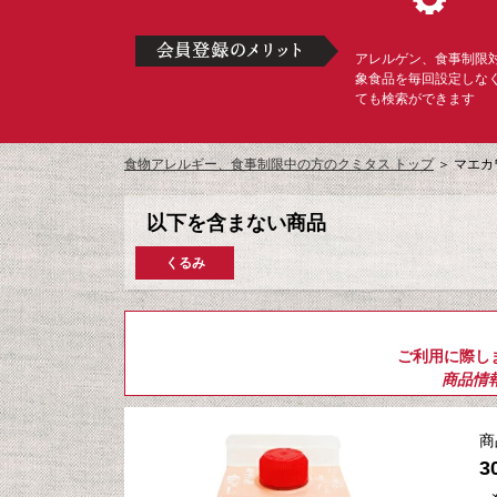
アレルゲン、食事制限
象食品を毎回設定しな
ても検索ができます
食物アレルギー、食事制限中の方のクミタス トップ
＞
マエカ
以下を含まない商品
くるみ
ご利用に際し
商品情
商
3