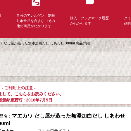
対
自分のアレルゲン、制限
購入・ブックマーク履歴
ク
く
対象食品を含まないその
がわかります
品
他の商品がわかります
ワ だし屋が造った無添加白だし しあわせ 300ml 商品詳細
- ご利用上の注意 -
まして、
こちら
をお読みください。
報最終更新日
: 2018年7月5日
マエカワ だし屋が造った無添加白だし しあわせ
品名：
00ml
メーカー
マエカワテイスト