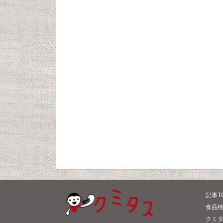
記事T
食品検
クミ