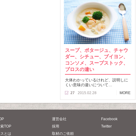
スープ、ポタージュ、チャウ
ダー、シチュー、ブイヨン、
コンソメ、スープストック、
ブロスの違い
大体わかっているけれど、説明しに
くい意味の違いについて…
27
2015.02.28
MORE
OP
運営会社
Facebook
索TOP
採用
Twitter
タスとは
取材のご依頼