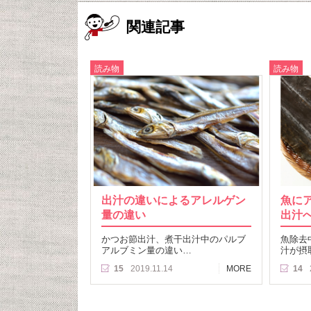
関連記事
読み物
読み物
出汁の違いによるアレルゲン
魚に
量の違い
出汁
かつお節出汁、煮干出汁中のパルブ
魚除去
アルブミン量の違い…
汁が摂
15
2019.11.14
MORE
14