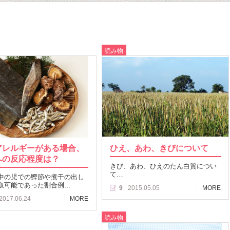
読み物
アレルギーがある場合、
ひえ、あわ、きびについて
への反応程度は？
きび、あわ、ひえのたん白質につい
て…
中の児での鰹節や煮干の出し
取可能であった割合例…
9
2015.05.05
MORE
2017.06.24
MORE
読み物