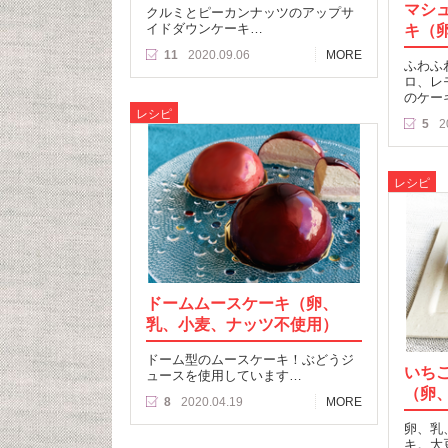
マシ
クルミとピーカンナッツのアップサ
イドダウンケーキ…
キ（
11
2020.09.06
MORE
ふわふ
ロ、レ
のケー
レシピ
5
2
レシピ
ドームムースケーキ（卵、
乳、小麦、ナッツ不使用）
ドーム型のムースケーキ！ぶどうジ
いち
ュースを使用しています…
（卵
8
2020.04.19
MORE
卵、乳
キ。大