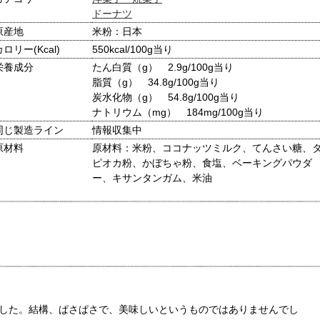
ドーナツ
原産地
米粉：日本
カロリー(Kcal)
550kcal/100g当り
栄養成分
たん白質（g） 2.9g/100g当り
脂質（g） 34.8g/100g当り
炭水化物（g） 54.8g/100g当り
ナトリウム（mg） 184mg/100g当り
同じ製造ライン
情報収集中
原材料
原材料：米粉、ココナッツミルク、てんさい糖、
ピオカ粉、かぼちゃ粉、食塩、ベーキングパウダ
ー、キサンタンガム、米油
した。結構、ぱさぱさで、美味しいというものではありませんでし