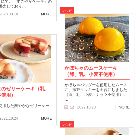
L」にて、「すこやかケーキ」の
販売しており…
レシピ
2023.03.10
MORE
かぼちゃのムースケーキ
（卵、乳、小麦不使用）
かぼちゃパウダーを使用したムース
ごのゼリーケーキ（乳、
に、抹茶クッキーを土台にしました
不使用）
（卵、乳、小麦、ナッツ不使用）。
…
使用した爽やかなゼリーケー
12
2022.10.23
MORE
2021.10.24
MORE
レシピ