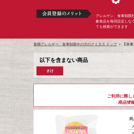
アレルゲン、食事制限
象食品を毎回設定しな
ても検索ができます
食物アレルギー、食事制限中の方のクミタス トップ
＞
【冷凍
以下を含まない商品
さけ
ご利用に際し
商品情
商