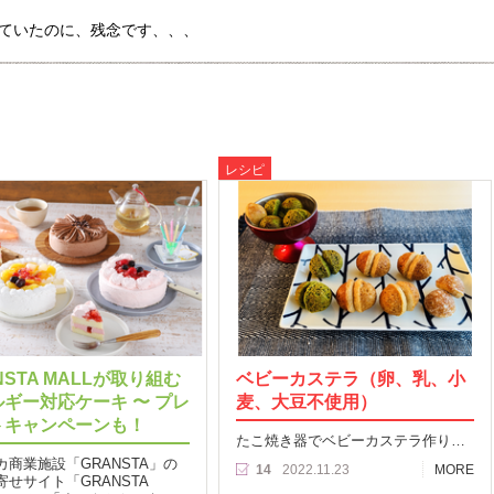
ていたのに、残念です、、、
レシピ
NSTA MALLが取り組む
ベビーカステラ（卵、乳、小
ギー対応ケーキ 〜 プレ
麦、大豆不使用）
トキャンペーンも！
たこ焼き器でベビーカステラ作り…
カ商業施設「GRANSTA」の
14
2022.11.23
MORE
寄せサイト「GRANSTA