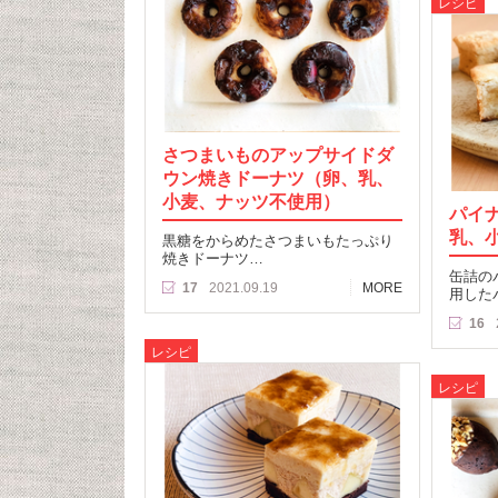
レシピ
さつまいものアップサイドダ
ウン焼きドーナツ（卵、乳、
小麦、ナッツ不使用）
パイ
乳、
黒糖をからめたさつまいもたっぷり
焼きドーナツ…
缶詰の
17
2021.09.19
MORE
用した
16
レシピ
レシピ