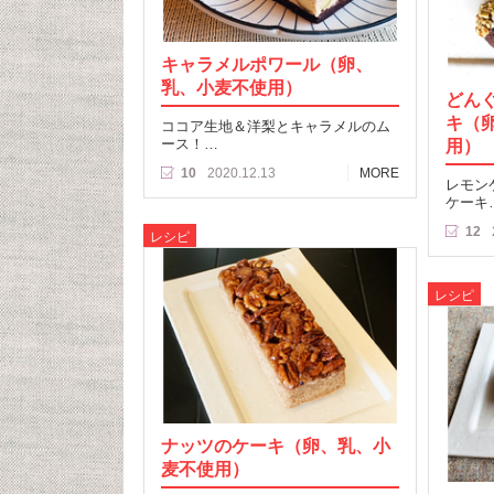
キャラメルポワール（卵、
乳、小麦不使用）
どん
キ（
ココア生地＆洋梨とキャラメルのム
ース！…
用）
10
2020.12.13
MORE
レモン
ケーキ
12
レシピ
レシピ
ナッツのケーキ（卵、乳、小
麦不使用）