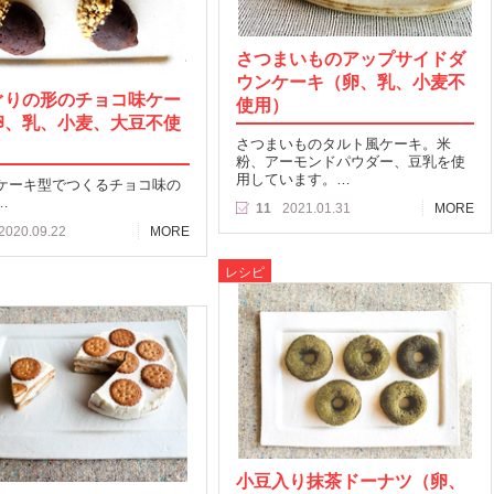
さつまいものアップサイドダ
ウンケーキ（卵、乳、小麦不
ぐりの形のチョコ味ケー
使用）
卵、乳、小麦、大豆不使
さつまいものタルト風ケーキ。米
粉、アーモンドパウダー、豆乳を使
用しています。…
ケーキ型でつくるチョコ味の
…
11
2021.01.31
MORE
2020.09.22
MORE
レシピ
小豆入り抹茶ドーナツ（卵、