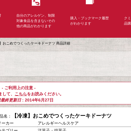
対
自分のアレルゲン、制限
購入・ブックマーク履歴
ク
く
対象食品を含まないその
がわかります
品
他の商品がわかります
】おこめでつくったケーキドーナツ 商品詳細
- ご利用上の注意 -
まして、
こちら
をお読みください。
報最終更新日
: 2014年6月27日
【冷凍】おこめでつくったケーキドーナツ
品名：
メーカー
アレルギーヘルスケア
カテゴリー
洋菓子・焼菓子