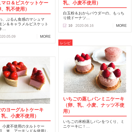
ュマロ＆ビスケットケー
乳、小麦不使用）
卵、乳不使用）
白玉粉＆おからパウダーの、もっち
り焼ドーナツ…
わ、ぷるん食感のマシュマ
モン＆キャラメルビスケット
10
2020.06.16
MORE
キ…
020.05.09
MORE
レシピ
いちごの蒸しパンミニケーキ
（卵、乳、小麦、ナッツ不使
ごのヨーグルトケーキ
用）
、乳、小麦不使用）
いちごの米粉蒸しパンをつくり、ミ
、小麦不使用のタルトケー
ニケーキに！…
豆、米、アーモンドを使用し