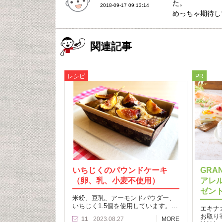
た。
2018-09-17 09:13:14
めっちゃ期待し
関連記事
レシピ
PR
いちじくのパウンドケーキ
GRA
（卵、乳、小麦不使用）
アレル
ゼン
米粉、豆乳、アーモンドパウダー、
いちじく1.5個を使用しています。…
エキナ
お取り
11
2023.08.27
MORE