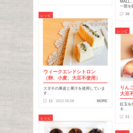
MAL
一部を
38
レシピ
レシピ
ウィークエンドシトロン
（卵、小麦、大豆不使用）
りん
スダチの果皮と果汁を使用していま
す…
大豆
11
2022.09.08
MORE
紅玉を
キ…
11
レシピ