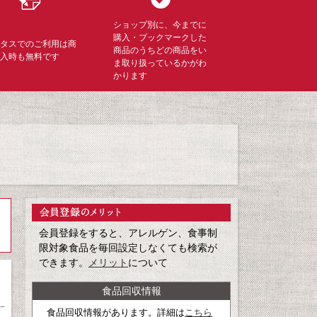
ショップ別に、今までに
購入・ブックマークした
ミタスでのご利用は商
商品のうちどの商品をい
購入時も無料です
ま取り扱っているかがわ
かります
会員登録をすると、アレルゲン、食事制
限対象食品を毎回設定しなくても検索が
できます。
メリット
について
食品回収情報
食品回収情報があります。詳細は
こちら