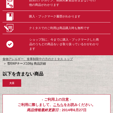
自分のアレルゲン、制限対象食品を含まないその
他の商品がわかります
購入・ブックマーク履歴がわかります
クミタスでのご利用は商品購入時も無料です
ショップ別に、今までに購入・ブックマークした商
品のうちどの商品をいま取り扱っているかがわかり
ます
食物アレルギー、食事制限中の方のクミタス トップ
＞
雪印6Pチーズ108g 商品詳細
以下を含まない商品
大豆
- ご利用上の注意 -
ご利用に際しまして、
こちら
をお読みください。
商品情報最終更新日
: 2014年6月27日