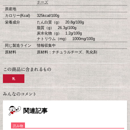
チーズ
原産地
カロリー(Kcal)
325kcal/100g
栄養成分
たん白質（g） 20.8g/100g
脂質（g） 26.3g/100g
炭水化物（g） 1.2g/100g
ナトリウム（mg） 1000mg/100g
同じ製造ライン
情報収集中
原材料
原材料：ナチュラルチーズ、乳化剤
乳
関連記事
読み物