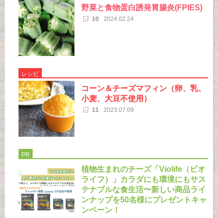
野菜と食物蛋白誘発胃腸炎(FPIES)
10
2024.02.24
レシピ
コーン＆チーズマフィン（卵、乳、
小麦、大豆不使用）
11
2023.07.09
PR
植物生まれのチーズ「Violife（ビオ
ライフ）」カラダにも環境にもサス
テナブルな食生活〜新しい商品ライ
ンナップを50名様にプレゼントキャ
ンペーン！