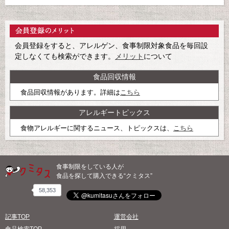
会員登録をすると、アレルゲン、食事制限対象食品を毎回設
定しなくても検索ができます。
メリット
について
食品回収情報
食品回収情報があります。詳細は
こちら
アレルギートピックス
食物アレルギーに関するニュース、トピックスは、
こちら
食事制限をしている人が
食品を探して購入できる“クミタス”
58,353
記事TOP
運営会社
食品検索TOP
採用