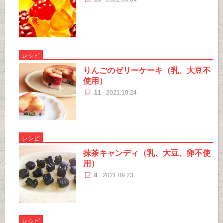
レシピ
りんごのゼリーケーキ（乳、大豆不
使用）
11
2021.10.24
レシピ
抹茶キャンディ（乳、大豆、卵不使
用）
8
2021.09.23
レシピ