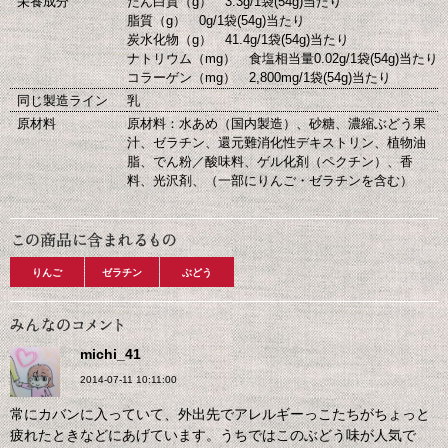
栄養成分
たん白質（g） 3.3g/1袋(54g)当たり
脂質（g） 0g/1袋(54g)当たり
炭水化物（g） 41.4g/1袋(54g)当たり
ナトリウム（mg） 食塩相当量0.02g/1袋(54g)当たり
コラーゲン（mg） 2,800mg/1袋(54g)当たり
同じ製造ライン
乳
原材料
原材料：水あめ（国内製造）、砂糖、濃縮ぶどう果
汁、ゼラチン、還元難消化性デキストリン、植物油
脂、でん粉／酸味料、ゲル化剤（ペクチン）、香
料、光沢剤、（一部にりんご・ゼラチンを含む）
りんご
ゼラチン
ぶどう
michi_41
2014-07-11 10:11:00
常にカバンに入っていて、外出先でアレルギーっこたちがちょっと
疲れたときなどにあげています。うちではこのぶどう味が人気で