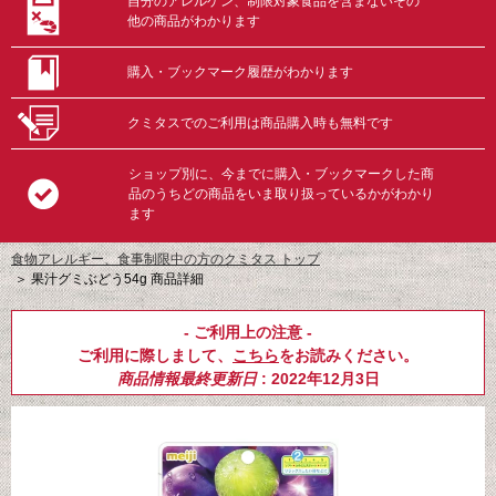
自分のアレルゲン、制限対象食品を含まないその
他の商品がわかります
購入・ブックマーク履歴がわかります
クミタスでのご利用は商品購入時も無料です
ショップ別に、今までに購入・ブックマークした商
品のうちどの商品をいま取り扱っているかがわかり
ます
食物アレルギー、食事制限中の方のクミタス トップ
＞
果汁グミぶどう54g 商品詳細
- ご利用上の注意 -
ご利用に際しまして、
こちら
をお読みください。
商品情報最終更新日
: 2022年12月3日