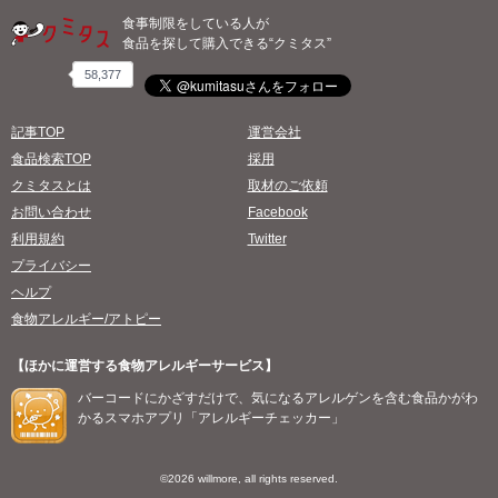
食事制限をしている人が
食品を探して購入できる“クミタス”
58,377
記事TOP
運営会社
食品検索TOP
採用
クミタスとは
取材のご依頼
お問い合わせ
Facebook
利用規約
Twitter
プライバシー
ヘルプ
食物アレルギー/アトピー
【ほかに運営する食物アレルギーサービス】
バーコードにかざすだけで、気になるアレルゲンを含む食品かがわ
かるスマホアプリ「アレルギーチェッカー」
©2026 willmore, all rights reserved.