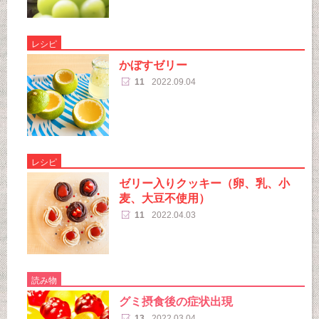
レシピ
かぼすゼリー
11
2022.09.04
レシピ
ゼリー入りクッキー（卵、乳、小
麦、大豆不使用）
11
2022.04.03
読み物
グミ摂食後の症状出現
13
2022.03.04