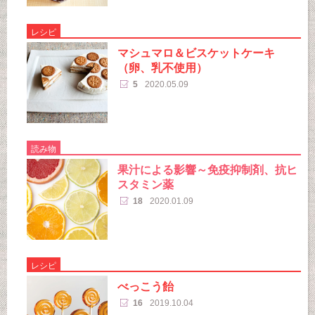
レシピ
マシュマロ＆ビスケットケーキ
（卵、乳不使用）
5
2020.05.09
読み物
果汁による影響～免疫抑制剤、抗ヒ
スタミン薬
18
2020.01.09
レシピ
べっこう飴
16
2019.10.04