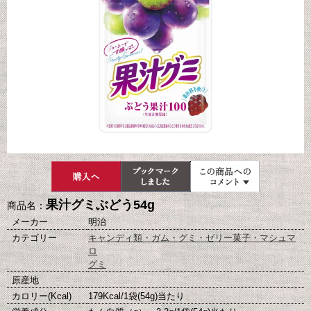
果汁グミぶどう54g
商品名：
メーカー
明治
カテゴリー
キャンディ類・ガム・グミ・ゼリー菓子・マシュマ
ロ
グミ
原産地
カロリー(Kcal)
179Kcal/1袋(54g)当たり