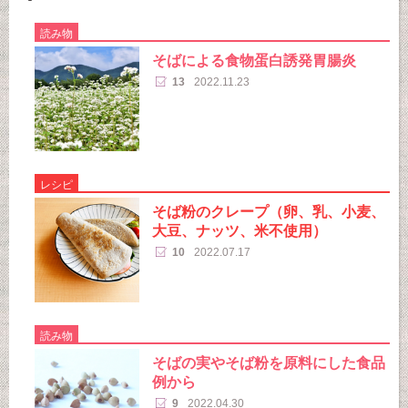
読み物
そばによる食物蛋白誘発胃腸炎
13
2022.11.23
レシピ
そば粉のクレープ（卵、乳、小麦、
大豆、ナッツ、米不使用）
10
2022.07.17
読み物
そばの実やそば粉を原料にした食品
例から
9
2022.04.30