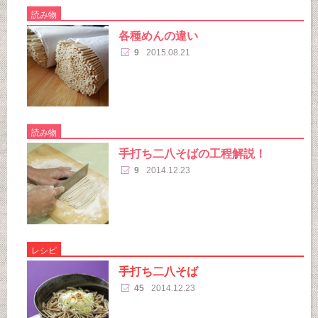
読み物
各種めんの違い
9
2015.08.21
読み物
手打ち二八そばの工程解説！
9
2014.12.23
レシピ
手打ち二八そば
45
2014.12.23