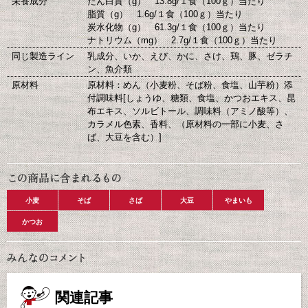
栄養成分
たん白質（g） 13.8g/１食（100ｇ）当たり
脂質（g） 1.6g/１食（100ｇ）当たり
炭水化物（g） 61.3g/１食（100ｇ）当たり
ナトリウム（mg） 2.7g/１食（100ｇ）当たり
同じ製造ライン
乳成分、いか、えび、かに、さけ、鶏、豚、ゼラチ
ン、魚介類
原材料
原材料：めん（小麦粉、そば粉、食塩、山芋粉）添
付調味料[しょうゆ、糖類、食塩、かつおエキス、昆
布エキス、ソルビトール、調味料（アミノ酸等）、
カラメル色素、香料、（原材料の一部に小麦、さ
ば、大豆を含む）]
小麦
そば
さば
大豆
やまいも
かつお
関連記事