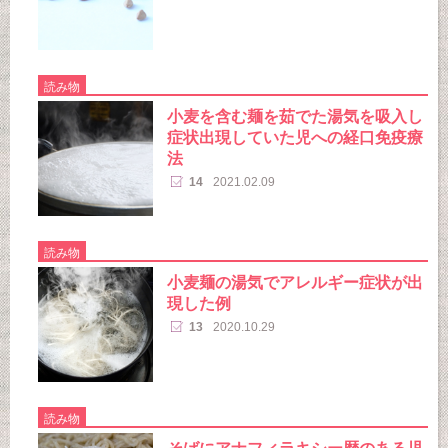
読み物
小麦を含む麺を茹でた湯気を吸入し
症状出現していた児への経口免疫療
法
14
2021.02.09
読み物
小麦麺の湯気でアレルギー症状が出
現した例
13
2020.10.29
読み物