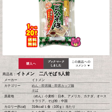
イトメン 二八そば 5人前
商品名：
メーカー
イトメン
カテゴリー
めん・即席麺・即席カップ麺
そば
原産地
（めん）小麦粉：日本、アメリカ、カナダ、オース
トラリア、そば粉：中国
カロリー(Kcal)
314kcal/１食（100ｇ）当たり