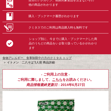
自分のアレルゲン、制限対象食品を含まないその
他の商品がわかります
購入・ブックマーク履歴がわかります
クミタスでのご利用は商品購入時も無料です
ショップ別に、今までに購入・ブックマークした商
品のうちどの商品をいま取り扱っているかがわかり
ます
食物アレルギー、食事制限中の方のクミタス トップ
＞
イトメン 二八そば 5人前 商品詳細
- ご利用上の注意 -
ご利用に際しまして、
こちら
をお読みください。
商品情報最終更新日
: 2014年6月27日