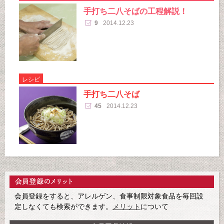
手打ち二八そばの工程解説！
9
2014.12.23
レシピ
手打ち二八そば
45
2014.12.23
会員登録をすると、アレルゲン、食事制限対象食品を毎回設
定しなくても検索ができます。
メリット
について