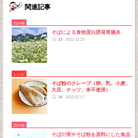
関連記事
読み物
そばによる食物蛋白誘発胃腸炎
13
2022.11.23
レシピ
そば粉のクレープ（卵、乳、小麦、
大豆、ナッツ、米不使用）
10
2022.07.17
読み物
そばの実やそば粉を原料にした食品