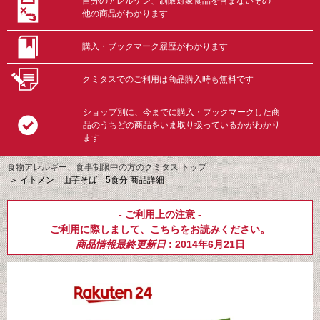
自分のアレルゲン、制限対象食品を含まないその
他の商品がわかります
購入・ブックマーク履歴がわかります
クミタスでのご利用は商品購入時も無料です
ショップ別に、今までに購入・ブックマークした商
品のうちどの商品をいま取り扱っているかがわかり
ます
食物アレルギー、食事制限中の方のクミタス トップ
＞
イトメン 山芋そば 5食分 商品詳細
- ご利用上の注意 -
ご利用に際しまして、
こちら
をお読みください。
商品情報最終更新日
: 2014年6月21日