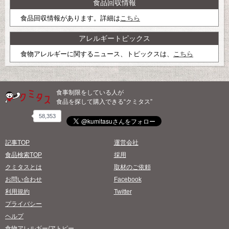
食品回収情報
食品回収情報があります。詳細は
こちら
アレルギートピックス
食物アレルギーに関するニュース、トピックスは、
こちら
食事制限をしている人が
食品を探して購入できる“クミタス”
58,353
記事TOP
運営会社
食品検索TOP
採用
クミタスとは
取材のご依頼
お問い合わせ
Facebook
利用規約
Twitter
プライバシー
ヘルプ
食物アレルギー/アトピー