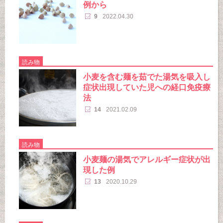
例から
9
2022.04.30
読み物
小麦を含む麺を茹でた湯気を吸入し
症状出現していた児への経口免疫療
法
14
2021.02.09
読み物
小麦麺の湯気でアレルギー症状が出
現した例
13
2020.10.29