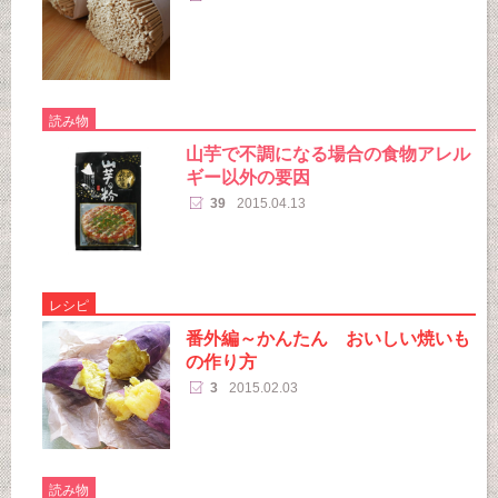
読み物
山芋で不調になる場合の食物アレル
ギー以外の要因
39
2015.04.13
レシピ
番外編～かんたん おいしい焼いも
の作り方
3
2015.02.03
読み物