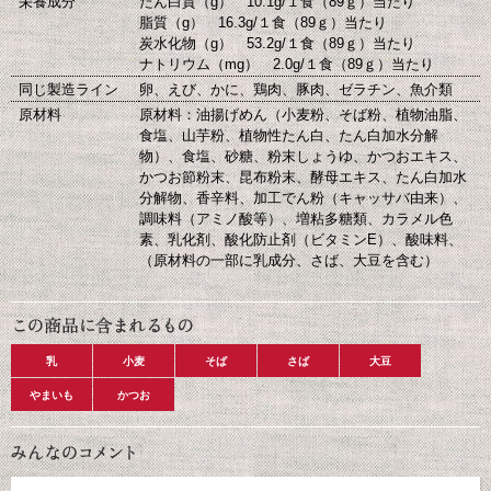
栄養成分
たん白質（g） 10.1g/１食（89ｇ）当たり
脂質（g） 16.3g/１食（89ｇ）当たり
炭水化物（g） 53.2g/１食（89ｇ）当たり
ナトリウム（mg） 2.0g/１食（89ｇ）当たり
同じ製造ライン
卵、えび、かに、鶏肉、豚肉、ゼラチン、魚介類
原材料
原材料：油揚げめん（小麦粉、そば粉、植物油脂、
食塩、山芋粉、植物性たん白、たん白加水分解
物）、食塩、砂糖、粉末しょうゆ、かつおエキス、
かつお節粉末、昆布粉末、酵母エキス、たん白加水
分解物、香辛料、加工でん粉（キャッサバ由来）、
調味料（アミノ酸等）、増粘多糖類、カラメル色
素、乳化剤、酸化防止剤（ビタミンE）、酸味料、
（原材料の一部に乳成分、さば、大豆を含む）
乳
小麦
そば
さば
大豆
やまいも
かつお