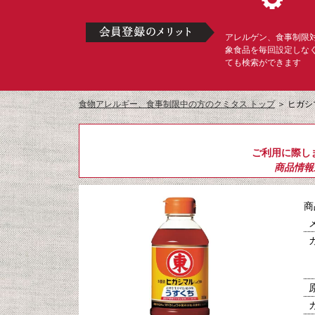
アレルゲン、食事制限
象食品を毎回設定しな
ても検索ができます
食物アレルギー、食事制限中の方のクミタス トップ
＞
ヒガシ
ご利用に際し
商品情報
商