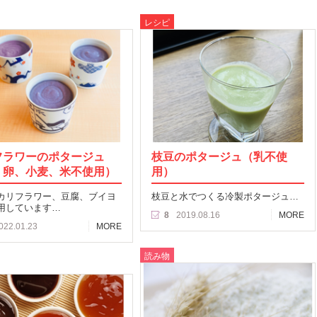
レシピ
フラワーのポタージュ
枝豆のポタージュ（乳不使
、卵、小麦、米不使用）
用）
カリフラワー、豆腐、ブイヨ
枝豆と水でつくる冷製ポタージュ…
用しています…
8
2019.08.16
MORE
022.01.23
MORE
読み物