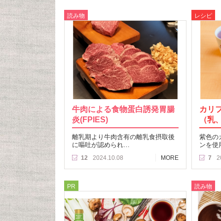
読み物
レシピ
牛肉による食物蛋白誘発胃腸
カリ
炎(FPIES)
（乳
離乳期より牛肉含有の離乳食摂取後
紫色の
に嘔吐が認められ…
ンを使
12
2024.10.08
MORE
7
2
PR
読み物