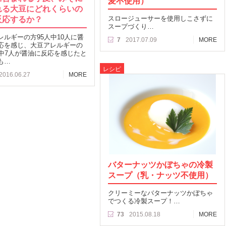
麦不使用）
れる大豆にどれくらいの
反応するか？
スロージューサーを使用しこさずに
スープづくり…
レルギーの方95人中10人に醤
7
2017.07.09
MORE
応を感じ、大豆アレルギーの
人中7人が醤油に反応を感じたと
も…
レシピ
2016.06.27
MORE
バターナッツかぼちゃの冷製
スープ（乳・ナッツ不使用）
クリーミーなバターナッツかぼちゃ
でつくる冷製スープ！…
73
2015.08.18
MORE