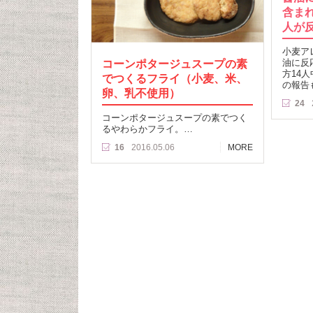
含ま
人が
小麦ア
コーンポタージュスープの素
油に反
方14
でつくるフライ（小麦、米、
の報告
卵、乳不使用）
24
コーンポタージュスープの素でつく
るやわらかフライ。…
16
2016.05.06
MORE