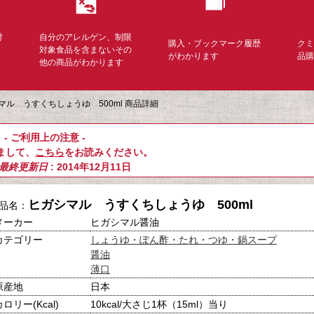
対
自分のアレルゲン、制限
購入・ブックマーク履歴
ク
く
対象食品を含まないその
がわかります
品
他の商品がわかります
マル うすくちしょうゆ 500ml 商品詳細
- ご利用上の注意 -
まして、
こちら
をお読みください。
最終更新日
: 2014年12月11日
ヒガシマル うすくちしょうゆ 500ml
品名：
メーカー
ヒガシマル醤油
カテゴリー
しょうゆ・ぽん酢・たれ・つゆ・鍋スープ
醤油
薄口
原産地
日本
カロリー(Kcal)
10kcal/大さじ1杯（15ml）当り