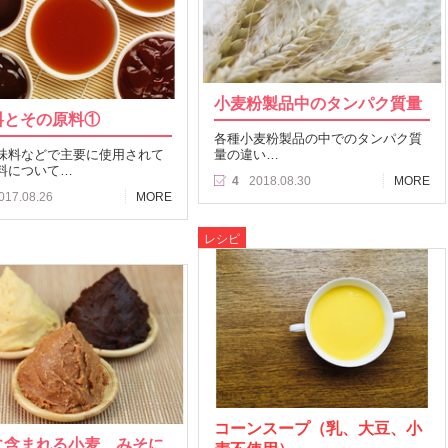
小麦粉製品中のタンパク質量
料とその原料①
各種小麦粉製品の中でのタンパク質
味料などで主要に使用されて
量の違い…
料について…
4
2018.08.30
MORE
017.08.26
MORE
レシピ
コーンスープ（乳、大豆、小
に含まれる小麦、みそに