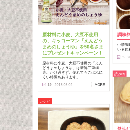
原材料に小麦、大豆不使用
調味
の、キッコーマン「えんどう
中華調
まめのしょうゆ」を50名さま
いる原
にプレゼントキャンペーン！
5
2
原材料に小麦、大豆不使用の「えん
どうまめしょうゆ」は新鮮二重構
造。かけ過ぎず、倒れてもこぼれに
読み物
くい特徴もあります。…
19
2018.08.02
MORE
レシピ
醤油