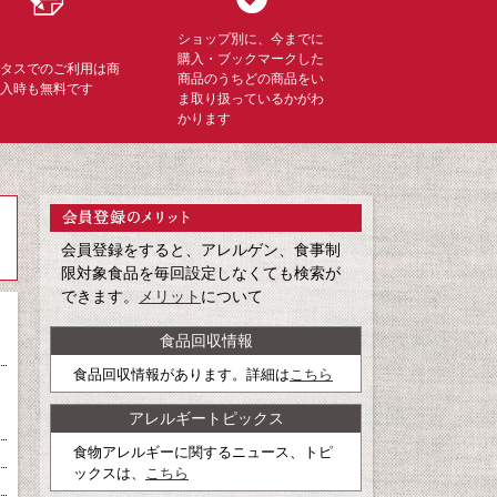
ショップ別に、今までに
購入・ブックマークした
ミタスでのご利用は商
商品のうちどの商品をい
購入時も無料です
ま取り扱っているかがわ
かります
会員登録をすると、アレルゲン、食事制
限対象食品を毎回設定しなくても検索が
できます。
メリット
について
食品回収情報
食品回収情報があります。詳細は
こちら
アレルギートピックス
食物アレルギーに関するニュース、トピ
ックスは、
こちら