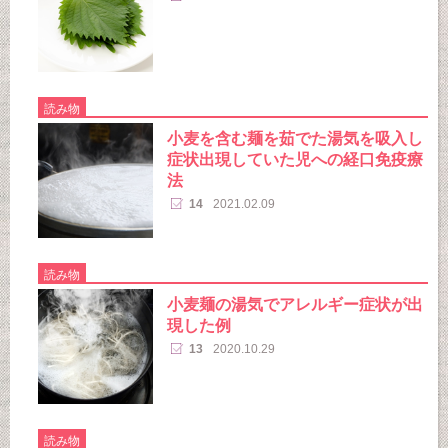
読み物
小麦を含む麺を茹でた湯気を吸入し
症状出現していた児への経口免疫療
法
14
2021.02.09
読み物
小麦麺の湯気でアレルギー症状が出
現した例
13
2020.10.29
読み物