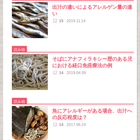
出汁の違いによるアレルゲン量の違
い
15
2019.11.14
読み物
そばにアナフィラキシー歴のある児
における経口免疫療法の例
14
2019.04.09
読み物
魚にアレルギーがある場合、出汁へ
の反応程度は？
14
2017.06.24