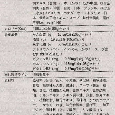
鴨エキス（合鴨）/日本、[かやく]ねぎ/中国、味付合
鴨肉（合鴨）/中国・台湾・日本・ブラジル、揚げ玉
（小麦）/アメリカ・カナダ・オーストラリア・日
本、最終加工地：めん・スープ・味付合鴨肉・揚げ
玉/日本、ねぎ/中国
カロリー(Kcal)
418kcal/1食(105g)当たり
栄養成分
たん白質（g） 10.5g/1食(105g)当たり
脂質（g） 19.2g/1食(105g)当たり
炭水化物（g） 50.9g/1食(105g)当たり
ナトリウム（mg） 2.6g(めん・かやく・スープ含
む)/1食(105g)当たり
ビタミンB1（mg） 0.35mg/1食(105g)当たり
カルシウム（mg） 115mg/1食(105g)当たり
ビタミンB2（mg） 0.37mg/1食(105g)当たり
同じ製造ライン
情報収集中
原材料
原材料：油揚げめん（小麦粉、そば粉、植物油脂、
食塩、植物性たん白、醤油）、スープ（醤油、糖
類、食塩、植物性たん白、合鴨エキス、合鴨調味
油、チキンエキス、チキン調味油、鶏脂、魚介エキ
ス、植物油脂、酵母エキス、香味油、かつおパウダ
ー）、かやく（ねぎ、味付合鴨肉、揚げ玉）、加工
でん粉、調味料（アミノ酸等）、リン酸塩（Ｎ
ａ）、カラメル色素、炭酸Ｃａ、増粘剤（キサンタ