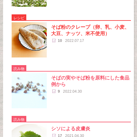
レシピ
そば粉のクレープ（卵、乳、小麦、
大豆、ナッツ、米不使用）
10
2022.07.17
読み物
そばの実やそば粉を原料にした食品
例から
9
2022.04.30
読み物
シソによる皮膚炎
17
2021.04.30