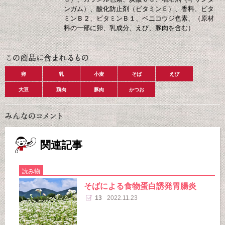
ンガム）、酸化防止剤（ビタミンＥ）、香料、ビタ
ミンＢ２、ビタミンＢ１、ベニコウジ色素、（原材
料の一部に卵、乳成分、えび、豚肉を含む）
卵
乳
小麦
そば
えび
大豆
鶏肉
豚肉
かつお
関連記事
読み物
そばによる食物蛋白誘発胃腸炎
13
2022.11.23