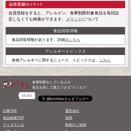
会員登録をすると、アレルゲン、食事制限対象食品を毎回設
定しなくても検索ができます。
メリット
について
食品回収情報
食品回収情報があります。詳細は
こちら
アレルギートピックス
食物アレルギーに関するニュース、トピックスは、
こちら
食事制限をしている人が
食品を探して購入できる“クミタス”
58,353
記事TOP
運営会社
食品検索TOP
採用
クミタスとは
取材のご依頼