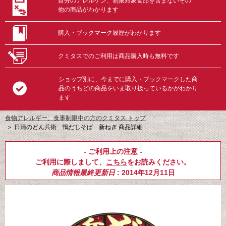
自分のアレルゲン、制限対象食品を含まないその
他の商品がわかります
購入・ブックマーク履歴がわかります
クミタスでのご利用は商品購入時も無料です
ショップ別に、今までに購入・ブックマークした商
品のうちどの商品をいま取り扱っているかがわかり
ます
食物アレルギー、食事制限中の方のクミタス トップ
＞
日清のどん兵衛 鴨だしそば 新ねぎ 商品詳細
- ご利用上の注意 -
ご利用に際しまして、
こちら
をお読みください。
商品情報最終更新日
: 2014年12月11日