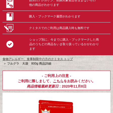
自分のアレルゲン、制限対象食品を含まないその
他の商品がわかります
購入・ブックマーク履歴がわかります
クミタスでのご利用は商品購入時も無料です
ショップ別に、今までに購入・ブックマークした商
品のうちどの商品をいま取り扱っているかがわかり
ます
食物アレルギー、食事制限中の方のクミタス トップ
＞
フルグラ 大袋 800g 商品詳細
- ご利用上の注意 -
ご利用に際しまして、
こちら
をお読みください。
商品情報最終更新日
: 2020年11月8日