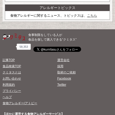
アレルギートピックス
食物アレルギーに関するニュース、トピックスは、
こちら
食事制限をしている人が
食品を探して購入できる“クミタス”
58,353
記事TOP
運営会社
食品検索TOP
採用
クミタスとは
取材のご依頼
お問い合わせ
Facebook
利用規約
Twitter
プライバシー
ヘルプ
食物アレルギー/アトピー
【ほかに運営する食物アレルギーサービス】