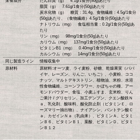
栄養成分
たん白質（g） 4.1g/1食分(50g)あたり
脂質（g） 7.61g/1食分(50g)あたり
炭水化物（g） 糖質：31.4g、食物繊維：4.5g/1食分
(50g)あたり、（食物繊維）4.5g/1食分(50g)あたり
ナトリウム（mg） 食塩相当量：0.2g/1食分(50g)あ
たり
リン（mg） 98mg/1食分(50g)あたり
カリウム（mg） 137mg/1食分(50g)あたり
ビタミンB1（mg） 0.40mg/1食分(50g)あたり
カルシウム（mg） 14mg/1食分(50g)あたり
同じ製造ライン
情報収集中
原材料
原材料:オーツ麦、ライ麦粉、砂糖、乾燥果実（パパ
イヤ、レーズン、りんご、いちご）、小麦粉、ココ
ナッツ、マルトデキストリン、植物油、米粉、水溶
性食物繊維、コーンフラワー、かぼちゃの種、アー
モンドパウダー、食塩、小麦ふすま、玄米粉、りん
ご果汁 / グリセリン、加工デンプン、クエン酸鉄Ｎ
ａ、乳化剤、酸味料、酸化防止剤（ビタミンＥ、ロ
ーズマリー抽出物）、ナイアシン、パントテン酸Ｃ
ａ、カゼインＮａ（乳由来）、ビタミンＡ、ビタミ
ンＢ６、ビタミンＢ１、葉酸、ビタミンＤ、ビタミ
ンＢ１２