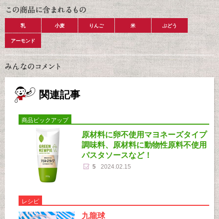
乳
小麦
りんご
米
ぶどう
アーモンド
関連記事
商品ピックアップ
原材料に卵不使用マヨネーズタイプ
調味料、原材料に動物性原料不使用
パスタソースなど！
5
2024.02.15
レシピ
九龍球