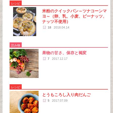
レシピ
米粉のクイックパン～ツナコーンマ
ヨ～（卵、乳、小麦、ピーナッツ、
ナッツ不使用）
18
2018.04.14
読み物
果物の甘さ、保存と褐変
7
2017.12.17
レシピ
とうもころし入り肉だんご
5
2017.07.09