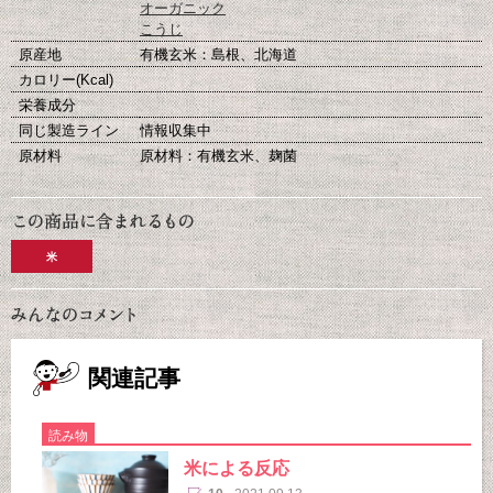
オーガニック
こうじ
原産地
有機玄米：島根、北海道
カロリー(Kcal)
栄養成分
同じ製造ライン
情報収集中
原材料
原材料：有機玄米、麹菌
米
関連記事
読み物
米による反応