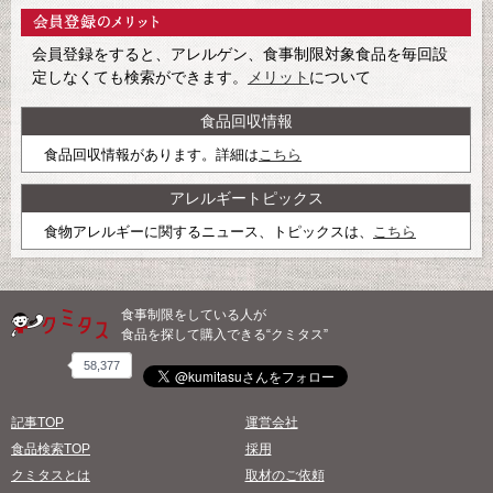
会員登録をすると、アレルゲン、食事制限対象食品を毎回設
定しなくても検索ができます。
メリット
について
食品回収情報
食品回収情報があります。詳細は
こちら
アレルギートピックス
食物アレルギーに関するニュース、トピックスは、
こちら
食事制限をしている人が
食品を探して購入できる“クミタス”
58,377
記事TOP
運営会社
食品検索TOP
採用
クミタスとは
取材のご依頼