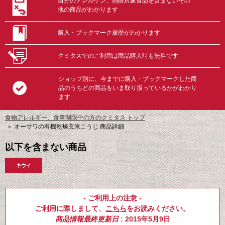
自分のアレルゲン、制限対象食品を含まないその
他の商品がわかります
購入・ブックマーク履歴がわかります
クミタスでのご利用は商品購入時も無料です
ショップ別に、今までに購入・ブックマークした商
品のうちどの商品をいま取り扱っているかがわかり
ます
食物アレルギー、食事制限中の方のクミタス トップ
＞
オーサワの有機乾燥玄米こうじ 商品詳細
以下を含まない商品
キウイ
- ご利用上の注意 -
ご利用に際しまして、
こちら
をお読みください。
商品情報最終更新日
: 2015年5月9日