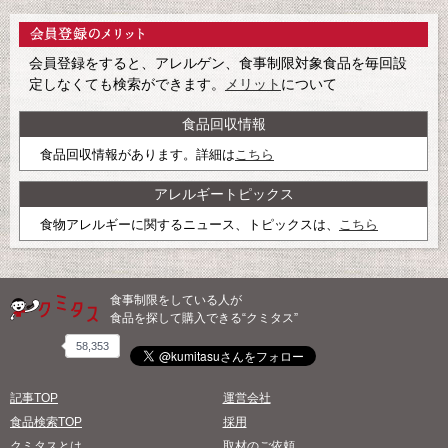
会員登録をすると、アレルゲン、食事制限対象食品を毎回設
定しなくても検索ができます。
メリット
について
食品回収情報
食品回収情報があります。詳細は
こちら
アレルギートピックス
食物アレルギーに関するニュース、トピックスは、
こちら
食事制限をしている人が
食品を探して購入できる“クミタス”
58,353
記事TOP
運営会社
食品検索TOP
採用
クミタスとは
取材のご依頼