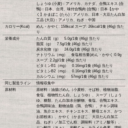
しょうゆ (小麦)：アメリカ、カナダ、合鴨エキス (合
鴨)：日本、台湾、味付合鴨肉 (合鴨)：日本【かや
く】かまぼこ (たら)：アメリカ、日本・大豆たん白加
工品 (大豆)：アメリカ、ねぎ：中国
カロリー(Kcal)
めん・かやく: 158kcal スープ: 26kcal/1食 (46g) 当た
り
栄養成分
たん白質（g） 5.0g/1食 (46g) 当たり
脂質（g） 7.5g/1食 (46g) 当たり
炭水化物（g） 24.0g/1食 (46g) 当たり
ナトリウム（mg） 食塩相当量(めん・かやく:0.9g
スープ: 2.2g)/1食 (46g) 当たり
ビタミンB1（mg） 0.16mg/1食 (46g) 当たり
ビタミンB2（mg） 0.16mg/1食 (46g) 当たり
カルシウム（mg） 57mg/1食 (46g) 当たり
同じ製造ライン
情報収集中
原材料
原材料：油揚げめん（小麦粉、そば粉、植物油脂、
食塩、植物性たん白、しょうゆ）、スープ（しょう
ゆ、糖類、たん白加水分解物、食塩、合鴨エキス、
合鴨調味油、動物油脂（鶏、合鴨）、チキン調味
油、魚介エキス、チキンエキス、酵母エキス、かつ
お節粉末）、かやく（かまぼこ、大豆たん白加工
品、ねぎ）／加工でん粉、調味料（アミノ酸等）、
リン酸塩（Ｎａ）、炭酸Ｃａ、カラメル色素、増粘