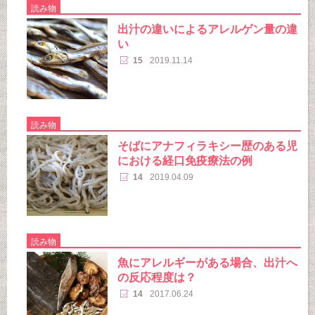
読み物
出汁の違いによるアレルゲン量の違
い
15
2019.11.14
読み物
そばにアナフィラキシー歴のある児
における経口免疫療法の例
14
2019.04.09
読み物
魚にアレルギーがある場合、出汁へ
の反応程度は？
14
2017.06.24