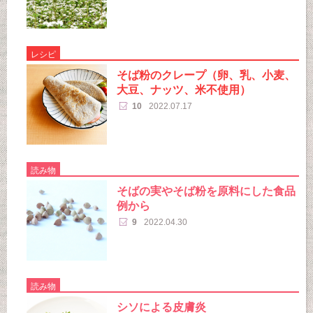
レシピ
そば粉のクレープ（卵、乳、小麦、
大豆、ナッツ、米不使用）
10
2022.07.17
読み物
そばの実やそば粉を原料にした食品
例から
9
2022.04.30
読み物
シソによる皮膚炎