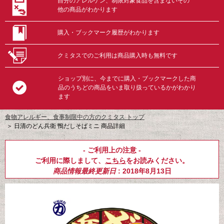
自分のアレルゲン、制限対象食品を含まないその
他の商品がわかります
購入・ブックマーク履歴がわかります
クミタスでのご利用は商品購入時も無料です
ショップ別に、今までに購入・ブックマークした商
品のうちどの商品をいま取り扱っているかがわかり
ます
食物アレルギー、食事制限中の方のクミタス トップ
＞
日清のどん兵衛 鴨だしそばミニ 商品詳細
- ご利用上の注意 -
ご利用に際しまして、
こちら
をお読みください。
商品情報最終更新日
: 2018年8月13日