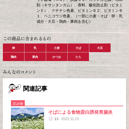
剤（キサンタンガム）、香料、酸化防止剤（ビタミ
ンＥ）、クチナシ色素、ビタミンＢ２、ビタミンＢ
１、ベニコウジ色素、（一部に小麦・そば・卵・乳
成分・大豆・鶏肉・豚肉を含む）
卵
乳
小麦
そば
大豆
鶏肉
豚肉
かつお
たら
関連記事
読み物
そばによる食物蛋白誘発胃腸炎
13
2022.11.23