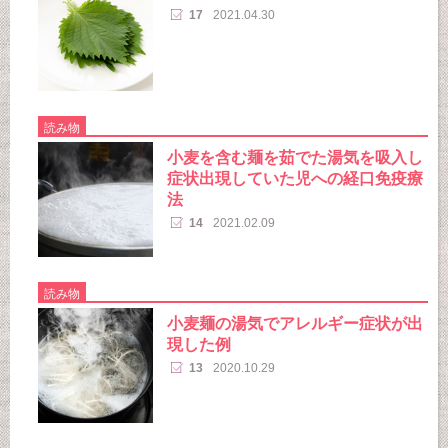
17
2021.04.30
読み物
小麦を含む麺を茹でた湯気を吸入し
症状出現していた児への経口免疫療
法
14
2021.02.09
読み物
小麦麺の湯気でアレルギー症状が出
現した例
13
2020.10.29