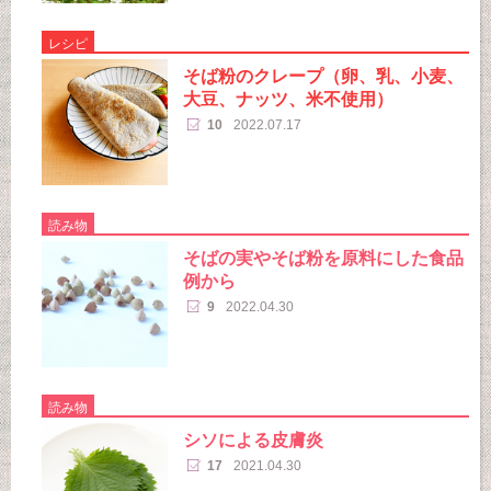
レシピ
そば粉のクレープ（卵、乳、小麦、
大豆、ナッツ、米不使用）
10
2022.07.17
読み物
そばの実やそば粉を原料にした食品
例から
9
2022.04.30
読み物
シソによる皮膚炎
17
2021.04.30