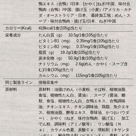
鴨エキス（合鴨）/日本、[かやく]ねぎ/中国、味付合
鴨肉（合鴨）/中国、揚げ玉（小麦）/アメリカ・カナ
ダ・オーストラリア・日本、 最終加工地：めん・ス
ープ・味付合鴨肉・揚げ玉/日本、ねぎ/中国
カロリー(Kcal)
418kcal/1食(105g)当たり
栄養成分
たん白質（g） 10.5g/1食(105g)当たり
ビタミンB1（mg） 0.35mg/1食(105g)当たり
ビタミンB2（mg） 0.37mg/1食(105g)当たり
脂質（g） 19.2g/1食(105g)当たり
炭水化物（g） 50.9g/1食(105g)当たり
ナトリウム（mg） 2.6g(めん・かやく・スープ含
む)/1食(105g)当たり
カルシウム（mg） 115mg/1食(105g)当たり
同じ製造ライン
情報収集中
原材料
原材料：油揚げめん（小麦粉、そば粉、植物油脂、
食塩、植物性たん白、醤油）、スープ（醤油、糖
類、食塩、植物性たん白、合鴨エキス、合鴨調味
油、チキンエキス、チキン調味油、鶏脂、魚介エキ
ス、植物油脂、酵母エキス、香味油、かつおパウダ
ー）、かやく（ねぎ、味付合鴨肉、揚げ玉）、加工
でん粉、調味料（アミノ酸等）、リン酸塩（Ｎ
ａ）、カラメル色素、炭酸Ｃａ、増粘剤（キサンタ
ンガム）、酸化防止剤（ビタミンＥ）、香料、ビタ