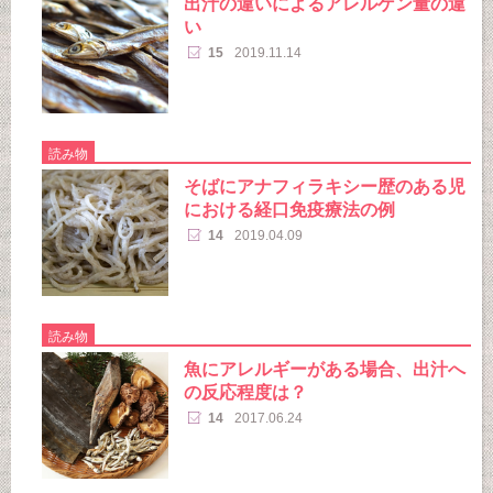
出汁の違いによるアレルゲン量の違
い
15
2019.11.14
読み物
そばにアナフィラキシー歴のある児
における経口免疫療法の例
14
2019.04.09
読み物
魚にアレルギーがある場合、出汁へ
の反応程度は？
14
2017.06.24