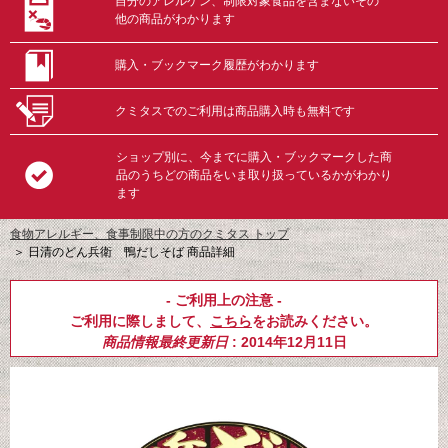
自分のアレルゲン、制限対象食品を含まないその
他の商品がわかります
購入・ブックマーク履歴がわかります
クミタスでのご利用は商品購入時も無料です
ショップ別に、今までに購入・ブックマークした商
品のうちどの商品をいま取り扱っているかがわかり
ます
食物アレルギー、食事制限中の方のクミタス トップ
＞
日清のどん兵衛 鴨だしそば 商品詳細
- ご利用上の注意 -
ご利用に際しまして、
こちら
をお読みください。
商品情報最終更新日
: 2014年12月11日