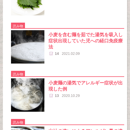
読み物
小麦を含む麺を茹でた湯気を吸入し
症状出現していた児への経口免疫療
法
14
2021.02.09
読み物
小麦麺の湯気でアレルギー症状が出
現した例
13
2020.10.29
読み物