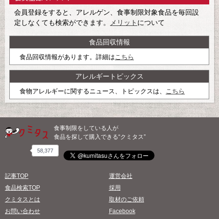
会員登録をすると、アレルゲン、食事制限対象食品を毎回設
定しなくても検索ができます。
メリット
について
食品回収情報
食品回収情報があります。詳細は
こちら
アレルギートピックス
食物アレルギーに関するニュース、トピックスは、
こちら
食事制限をしている人が
食品を探して購入できる“クミタス”
58,377
記事TOP
運営会社
食品検索TOP
採用
クミタスとは
取材のご依頼
お問い合わせ
Facebook