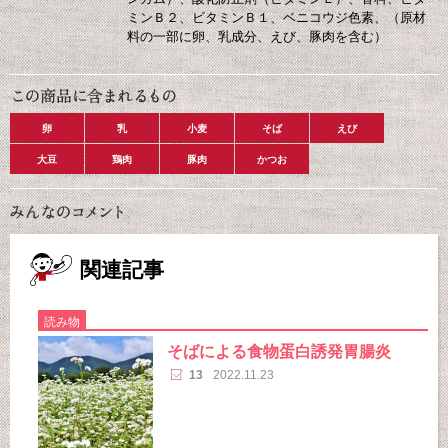
ミンＢ２、ビタミンＢ１、ベニコウジ色素、（原材
料の一部に卵、乳成分、えび、豚肉を含む）
卵
乳
小麦
そば
えび
大豆
鶏肉
豚肉
かつお
関連記事
読み物
そばによる食物蛋白誘発胃腸炎
13
2022.11.23