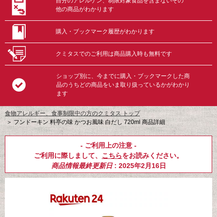
自分のアレルゲン、制限対象食品を含まないその
他の商品がわかります
購入・ブックマーク履歴がわかります
クミタスでのご利用は商品購入時も無料です
ショップ別に、今までに購入・ブックマークした商
品のうちどの商品をいま取り扱っているかがわかり
ます
食物アレルギー、食事制限中の方のクミタス トップ
＞
フンドーキン 料亭の味 かつお風味 白だし 720ml 商品詳細
- ご利用上の注意 -
ご利用に際しまして、
こちら
をお読みください。
商品情報最終更新日
: 2025年2月16日