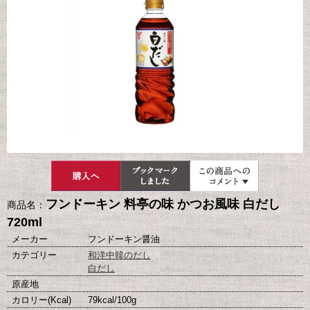
フンドーキン 料亭の味 かつお風味 白だし
商品名：
720ml
メーカー
フンドーキン醤油
カテゴリー
和洋中韓のだし
白だし
原産地
カロリー(Kcal)
79kcal/100g