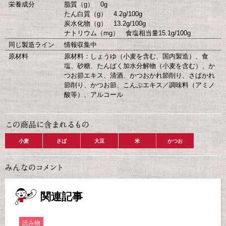
栄養成分
脂質（g） 0g
たん白質（g） 4.2g/100g
炭水化物（g） 13.2g/100g
ナトリウム（mg） 食塩相当量15.1g/100g
同じ製造ライン
情報収集中
原材料
原材料：しょうゆ（小麦を含む、国内製造）、食
塩、砂糖、たんぱく加水分解物（小麦を含む）、か
つお節エキス、清酒、かつおかれ節削り、さばかれ
節削り、かつお節、こんぶエキス／調味料（アミノ
酸等）、アルコール
小麦
さば
大豆
米
かつお
関連記事
読み物