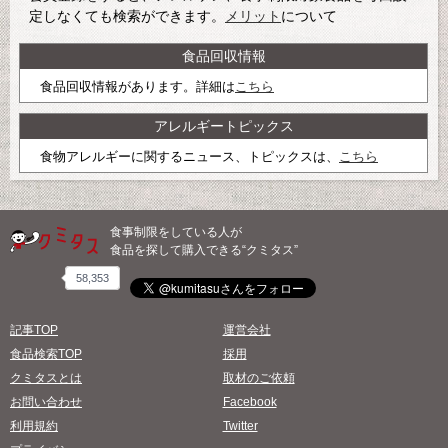
定しなくても検索ができます。
メリット
について
食品回収情報
食品回収情報があります。詳細は
こちら
アレルギートピックス
食物アレルギーに関するニュース、トピックスは、
こちら
食事制限をしている人が
食品を探して購入できる“クミタス”
58,353
記事TOP
運営会社
食品検索TOP
採用
クミタスとは
取材のご依頼
お問い合わせ
Facebook
利用規約
Twitter