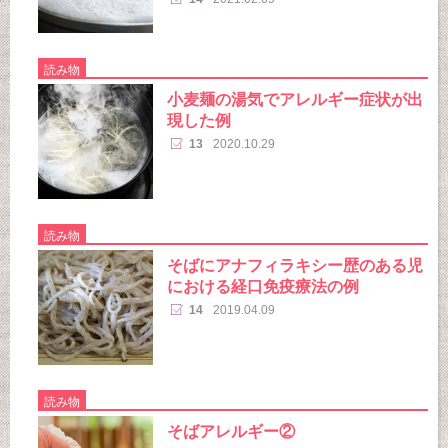
読み物
小麦麺の湯気でアレルギー症状が出
現した例
13
2020.10.29
読み物
そばにアナフィラキシー歴のある児
における経口免疫療法の例
14
2019.04.09
読み物
そばアレルギー②