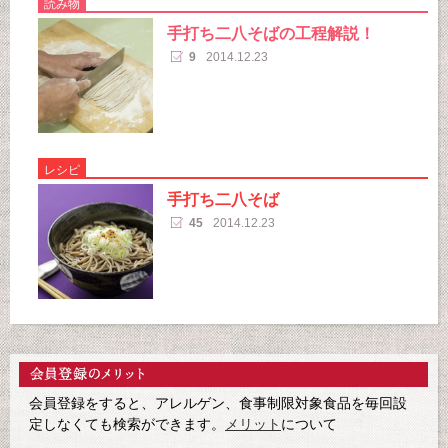
読み物
手打ち二八そばの工程解説！
9
2014.12.23
レシピ
手打ち二八そば
45
2014.12.23
会員登録をすると、アレルゲン、食事制限対象食品を毎回設
定しなくても検索ができます。
メリット
について