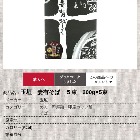
玉垣 妻有そば ５束 200g×5束
商品名：
メーカー
玉垣
カテゴリー
めん・即席麺・即席カップ麺
そば
原産地
カロリー(Kcal)
栄養成分