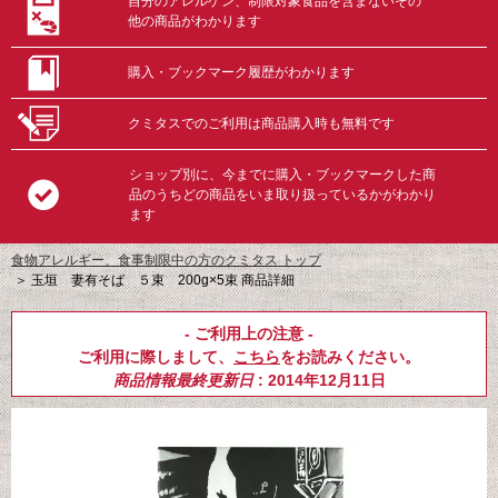
自分のアレルゲン、制限対象食品を含まないその
他の商品がわかります
購入・ブックマーク履歴がわかります
クミタスでのご利用は商品購入時も無料です
ショップ別に、今までに購入・ブックマークした商
品のうちどの商品をいま取り扱っているかがわかり
ます
食物アレルギー、食事制限中の方のクミタス トップ
＞
玉垣 妻有そば ５束 200g×5束 商品詳細
- ご利用上の注意 -
ご利用に際しまして、
こちら
をお読みください。
商品情報最終更新日
: 2014年12月11日