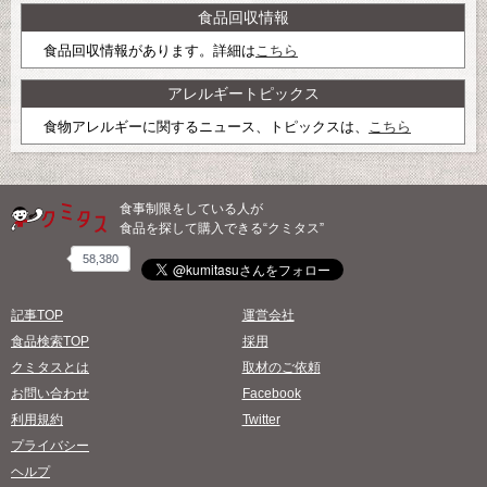
食品回収情報
食品回収情報があります。詳細は
こちら
アレルギートピックス
食物アレルギーに関するニュース、トピックスは、
こちら
食事制限をしている人が
食品を探して購入できる“クミタス”
58,380
記事TOP
運営会社
食品検索TOP
採用
クミタスとは
取材のご依頼
お問い合わせ
Facebook
利用規約
Twitter
プライバシー
ヘルプ