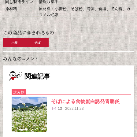
同じ製造ライン
情報収集中
原材料
原材料：小麦粉、そば粉、海藻、食塩、でん粉、カ
ラメル色素
小麦
そば
関連記事
読み物
そばによる食物蛋白誘発胃腸炎
13
2022.11.23