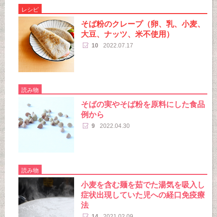
レシピ
そば粉のクレープ（卵、乳、小麦、
大豆、ナッツ、米不使用）
10
2022.07.17
読み物
そばの実やそば粉を原料にした食品
例から
9
2022.04.30
読み物
小麦を含む麺を茹でた湯気を吸入し
症状出現していた児への経口免疫療
法
14
2021.02.09