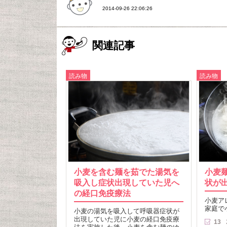
2014-09-26 22:06:26
関連記事
読み物
読み物
小麦を含む麺を茹でた湯気を
小麦
吸入し症状出現していた児へ
状が
の経口免疫療法
小麦ア
家庭で
小麦の湯気を吸入して呼吸器症状が
出現していた児に小麦の経口免疫療
13