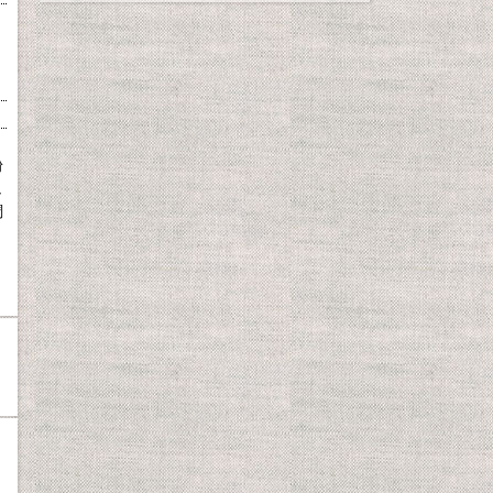
粉
ュ
調