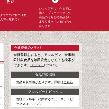
ショップ別に、今までに
購入・ブックマークした
ミタスでのご利用は商
商品のうちどの商品をい
購入時も無料です
ま取り扱っているかがわ
かります
会員登録をすると、アレルゲン、食事制
限対象食品を毎回設定しなくても検索が
できます。
メリット
について
食品回収情報
食品回収情報があります。詳細は
こちら
アレルギートピックス
食物アレルギーに関するニュース、トピ
ックスは、
こちら