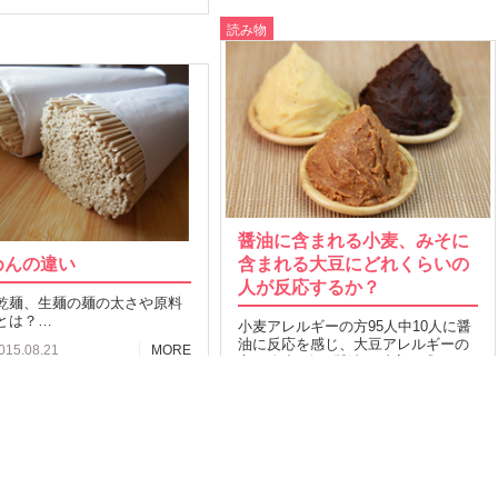
読み物
醤油に含まれる小麦、みそに
めんの違い
含まれる大豆にどれくらいの
人が反応するか？
乾麺、生麺の麺の太さや原料
とは？…
小麦アレルギーの方95人中10人に醤
油に反応を感じ、大豆アレルギーの
015.08.21
MORE
方14人中7人が醤油に反応を感じたと
の報告も…
24
2016.06.27
MORE