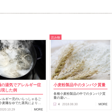
読み物
麺の湯気でアレルギー症
小麦粉製品中のタンパク質量
出現した例
各種小麦粉製品の中でのタンパク質
量の違い…
レルギー児のいらっしゃるご
小麦麺をゆでた蒸気により…
4
2018.08.30
MORE
2020.10.29
MORE