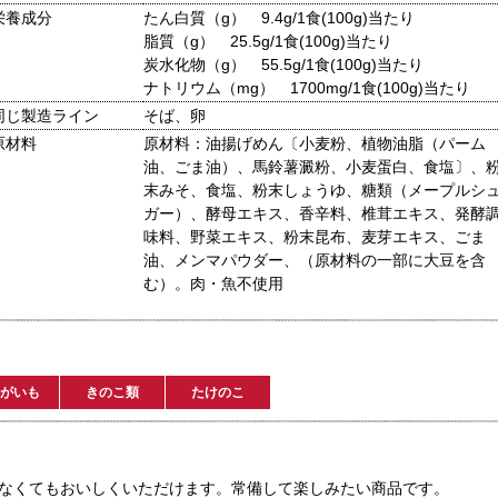
栄養成分
たん白質（g） 9.4g/1食(100g)当たり
脂質（g） 25.5g/1食(100g)当たり
炭水化物（g） 55.5g/1食(100g)当たり
ナトリウム（mg） 1700mg/1食(100g)当たり
同じ製造ライン
そば、卵
原材料
原材料：油揚げめん〔小麦粉、植物油脂（パーム
油、ごま油）、馬鈴薯澱粉、小麦蛋白、食塩〕、
末みそ、食塩、粉末しょうゆ、糖類（メープルシ
ガー）、酵母エキス、香辛料、椎茸エキス、発酵
味料、野菜エキス、粉末昆布、麦芽エキス、ごま
油、メンマパウダー、（原材料の一部に大豆を含
む）。肉・魚不使用
がいも
きのこ類
たけのこ
なくてもおいしくいただけます。常備して楽しみたい商品です。