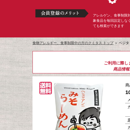
アレルゲン、食事制限
象食品を毎回設定しな
ても検索ができます
食物アレルギー、食事制限中の方のクミタス トップ
＞
ベジタ
ご利用に際し
商品情報
商
1