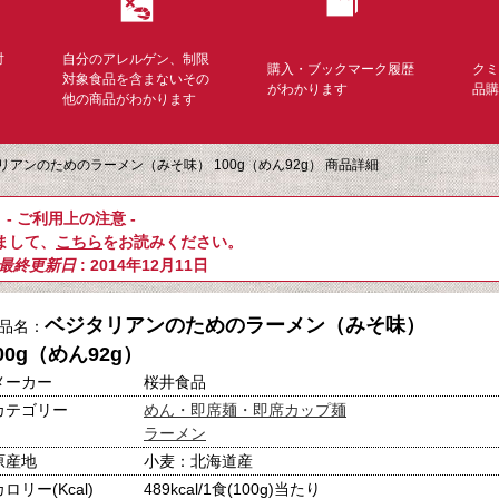
対
自分のアレルゲン、制限
購入・ブックマーク履歴
ク
く
対象食品を含まないその
がわかります
品
他の商品がわかります
リアンのためのラーメン（みそ味） 100g（めん92g） 商品詳細
- ご利用上の注意 -
まして、
こちら
をお読みください。
最終更新日
: 2014年12月11日
ベジタリアンのためのラーメン（みそ味）
品名：
00g（めん92g）
メーカー
桜井食品
カテゴリー
めん・即席麺・即席カップ麺
ラーメン
原産地
小麦：北海道産
カロリー(Kcal)
489kcal/1食(100g)当たり