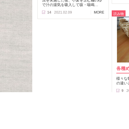
法を実施した後、小麦を含む麺のゆ
で汁の湯気を吸入して咳・喘鳴…
14
2021.02.09
MORE
読み物
各種
様々な
の違い
9
2