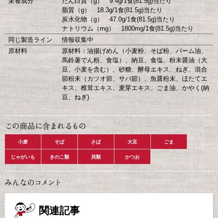
栄養成分
たん白質（g） 9.4g/1食(81.5g)当たり
脂質（g） 18.3g/1食(81.5g)当たり
炭水化物（g） 47.0g/1食(81.5g)当たり
ナトリウム（mg） 1800mg/1食(81.5g)当たり
同じ製造ライン
情報収集中
原材料
原材料：油揚げめん（小麦粉、そば粉、パーム油、
馬鈴薯でん粉、食塩）、納豆、食塩、粉末醤油（大
豆、小麦を含む）、砂糖、酵母エキス、ねぎ、混合
節粉末（カツオ節、サバ節）、魚醤粉末、ほたてエ
キス、椎茸エキス、麦芽エキス、ごま油、かやく(納
豆、ねぎ)
小麦
そば
さば
大豆
ごま
じゃがいも
きのこ類
貝類
かつお
関連記事