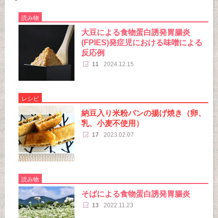
読み物
大豆による食物蛋白誘発胃腸炎
(FPIES)発症児における味噌による
反応例
11
2024.12.15
レシピ
納豆入り米粉パンの揚げ焼き（卵、
乳、小麦不使用）
17
2023.02.07
読み物
そばによる食物蛋白誘発胃腸炎
13
2022.11.23