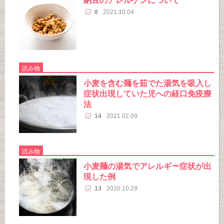
納豆のアレルゲンについて
8
2021.10.04
読み物
小麦を含む麺を茹でた湯気を吸入し
症状出現していた児への経口免疫療
法
14
2021.02.09
読み物
小麦麺の湯気でアレルギー症状が出
現した例
13
2020.10.29