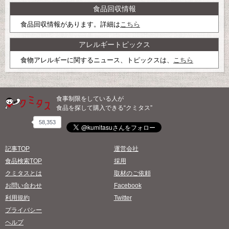
食品回収情報
食品回収情報があります。詳細は
こちら
アレルギートピックス
食物アレルギーに関するニュース、トピックスは、
こちら
食事制限をしている人が
食品を探して購入できる“クミタス”
58,353
記事TOP
運営会社
食品検索TOP
採用
クミタスとは
取材のご依頼
お問い合わせ
Facebook
利用規約
Twitter
プライバシー
ヘルプ