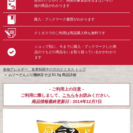
自分のアレルゲン、制限対象食品を含まないその
他の商品がわかります
購入・ブックマーク履歴がわかります
クミタスでのご利用は商品購入時も無料です
ショップ別に、今までに購入・ブックマークした商
品のうちどの商品をいま取り扱っているかがわかり
ます
食物アレルギー、食事制限中の方のクミタス トップ
＞
ムソーどんぶり麺納豆そば 81.5g 商品詳細
- ご利用上の注意 -
ご利用に際しまして、
こちら
をお読みください。
商品情報最終更新日
: 2014年12月7日