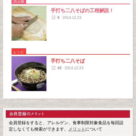
読み物
手打ち二八そばの工程解説！
9
2014.12.23
レシピ
手打ち二八そば
45
2014.12.23
会員登録をすると、アレルゲン、食事制限対象食品を毎回設
定しなくても検索ができます。
メリット
について