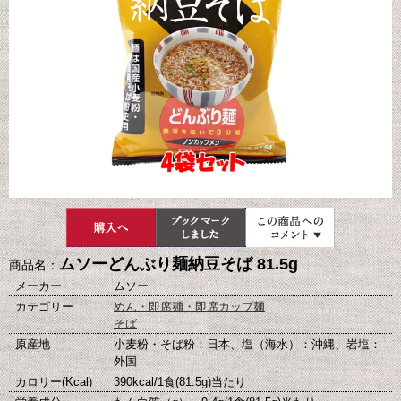
ムソーどんぶり麺納豆そば 81.5g
商品名：
メーカー
ムソー
カテゴリー
めん・即席麺・即席カップ麺
そば
原産地
小麦粉・そば粉：日本、塩（海水）：沖縄、岩塩：
外国
カロリー(Kcal)
390kcal/1食(81.5g)当たり