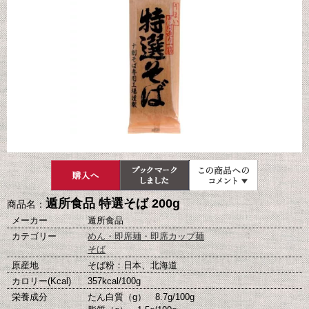
遁所食品 特選そば 200g
商品名：
メーカー
遁所食品
カテゴリー
めん・即席麺・即席カップ麺
そば
原産地
そば粉：日本、北海道
カロリー(Kcal)
357kcal/100g
栄養成分
たん白質（g） 8.7g/100g