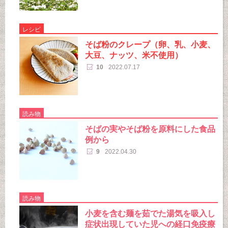
レシピ
そば粉のクレープ（卵、乳、小麦、
大豆、ナッツ、米不使用）
10
2022.07.17
読み物
そばの実やそば粉を原料にした食品
例から
9
2022.04.30
読み物
小麦を含む麺を茹でた湯気を吸入し
症状出現していた児への経口免疫療