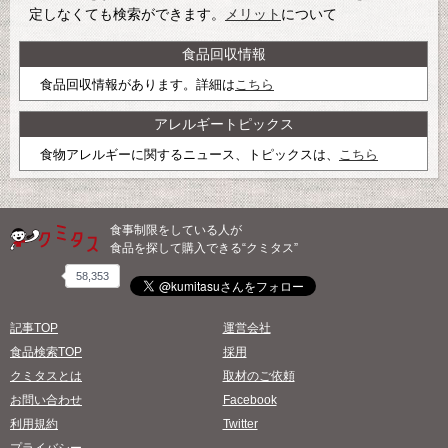
定しなくても検索ができます。
メリット
について
食品回収情報
食品回収情報があります。詳細は
こちら
アレルギートピックス
食物アレルギーに関するニュース、トピックスは、
こちら
食事制限をしている人が
食品を探して購入できる“クミタス”
58,353
記事TOP
運営会社
食品検索TOP
採用
クミタスとは
取材のご依頼
お問い合わせ
Facebook
利用規約
Twitter