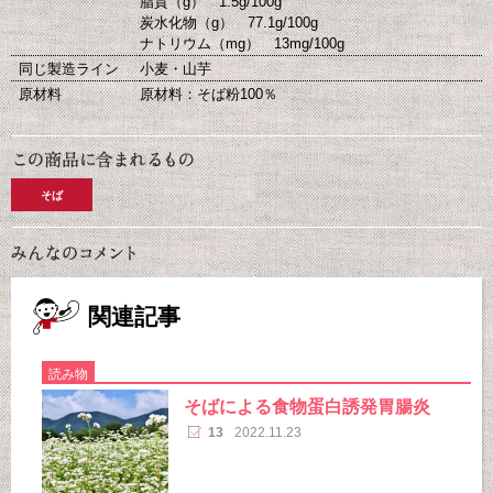
脂質（g） 1.5g/100g
炭水化物（g） 77.1g/100g
ナトリウム（mg） 13mg/100g
同じ製造ライン
小麦・山芋
原材料
原材料：そば粉100％
そば
関連記事
読み物
そばによる食物蛋白誘発胃腸炎
13
2022.11.23