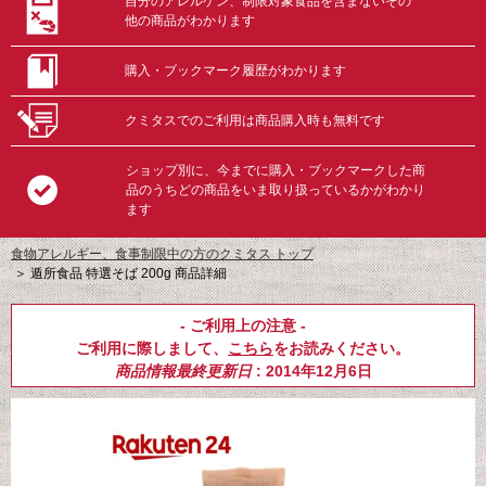
自分のアレルゲン、制限対象食品を含まないその
他の商品がわかります
購入・ブックマーク履歴がわかります
クミタスでのご利用は商品購入時も無料です
ショップ別に、今までに購入・ブックマークした商
品のうちどの商品をいま取り扱っているかがわかり
ます
食物アレルギー、食事制限中の方のクミタス トップ
＞
遁所食品 特選そば 200g 商品詳細
- ご利用上の注意 -
ご利用に際しまして、
こちら
をお読みください。
商品情報最終更新日
: 2014年12月6日