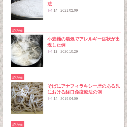
法
14
2021.02.09
読み物
小麦麺の湯気でアレルギー症状が出
現した例
13
2020.10.29
読み物
そばにアナフィラキシー歴のある児
における経口免疫療法の例
14
2019.04.09
読み物