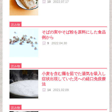
10
2022.07.17
読み物
そばの実やそば粉を原料にした食品
例から
9
2022.04.30
読み物
小麦を含む麺を茹でた湯気を吸入し
症状出現していた児への経口免疫療
法
14
2021.02.09
読み物