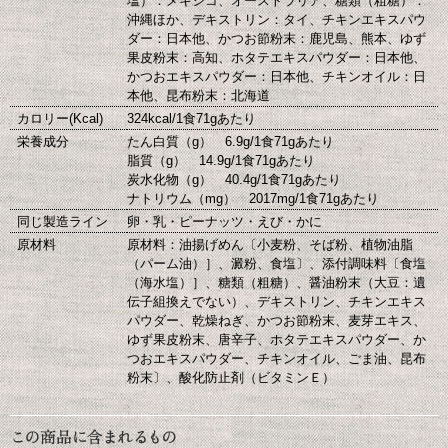
塩）：メキシコ、オーストラリア、糖類（粗糖）：
沖縄ほか、デキストリン：タイ、チキンエキスパウ
ダー：日本他、かつお節粉末：鹿児島、熊本、ゆず
果皮粉末：高知、ホタテエキスパウダー：日本他、
かつおエキスパウダー：日本他、チキンオイル：日
本他、昆布粉末：北海道
カロリー(Kcal)
324kcal/1食71gあたり
栄養成分
たん白質（g） 6.9g/1食71gあたり
脂質（g） 14.9g/1食71gあたり
炭水化物（g） 40.4g/1食71gあたり
ナトリウム（mg） 2017mg/1食71gあたり
同じ製造ライン
卵・乳・ピーナッツ・えび・かに
原材料
原材料：油揚げめん〔小麦粉、そば粉、植物油脂
（パーム油）］、澱粉、食塩〕、添付調味料〔食塩
（海水塩）］、糖類（粗糖）、醤油粉末（大豆：遺
伝子組換えでない）、デキストリン、チキンエキス
パウダー、乾燥ねぎ、かつお節粉末、麦芽エキス、
ゆず果皮粉末、唐辛子、ホタテエキスパウダー、か
つおエキスパウダー、チキンオイル、ごま油、昆布
粉末〕、酸化防止剤（ビタミンＥ）