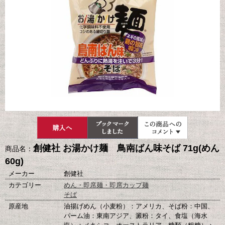
創健社 お湯かけ麺 鳥南ばん味そば 71g(めん
商品名：
60g)
メーカー
創健社
カテゴリー
めん・即席麺・即席カップ麺
そば
原産地
油揚げめん（小麦粉）：アメリカ、そば粉：中国、
パーム油：東南アジア、澱粉：タイ、食塩（海水