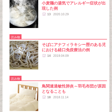
小麦麺の湯気でアレルギー症状が出
現した例
13
2020.10.29
読み物
そばにアナフィラキシー歴のある児
における経口免疫療法の例
14
2019.04.09
読み物
鳥関連過敏性肺炎～羽毛布団が原因
となることも
18
2018.11.14