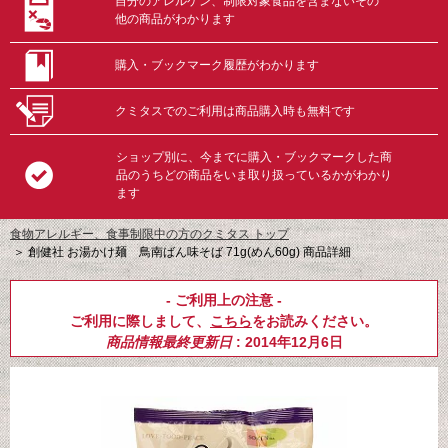
自分のアレルゲン、制限対象食品を含まないその
他の商品がわかります
購入・ブックマーク履歴がわかります
クミタスでのご利用は商品購入時も無料です
ショップ別に、今までに購入・ブックマークした商
品のうちどの商品をいま取り扱っているかがわかり
ます
食物アレルギー、食事制限中の方のクミタス トップ
＞
創健社 お湯かけ麺 鳥南ばん味そば 71g(めん60g) 商品詳細
- ご利用上の注意 -
ご利用に際しまして、
こちら
をお読みください。
商品情報最終更新日
: 2014年12月6日