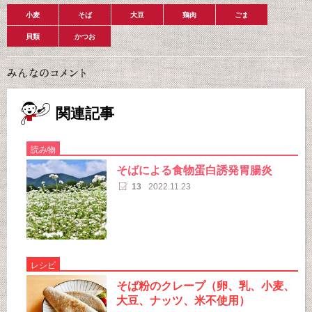
小麦
そば
大豆
鶏肉
ごま
貝類
かつお
関連記事
読み物
そばによる食物蛋白誘発胃腸炎
13
2022.11.23
レシピ
そば粉のクレープ（卵、乳、小麦、
大豆、ナッツ、米不使用）