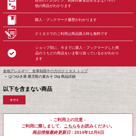
自分のアレルゲン、制限対象食品を含まないその
他の商品がわかります
購入・ブックマーク履歴がわかります
クミタスでのご利用は商品購入時も無料です
ショップ別に、今までに購入・ブックマークした商
品のうちどの商品をいま取り扱っているかがわかり
ます
食物アレルギー、食事制限中の方のクミタス トップ
＞
はつゆき屋 鹿児島の麦みそ 1kg 商品詳細
以下を含まない商品
キウイ
- ご利用上の注意 -
ご利用に際しまして、
こちら
をお読みください。
商品情報最終更新日
: 2014年12月6日