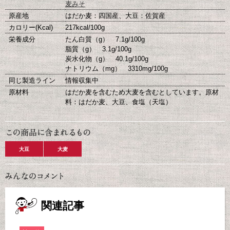
麦みそ
原産地
はだか麦：四国産、大豆：佐賀産
カロリー(Kcal)
217kcal/100g
栄養成分
たん白質（g） 7.1g/100g
脂質（g） 3.1g/100g
炭水化物（g） 40.1g/100g
ナトリウム（mg） 3310mg/100g
同じ製造ライン
情報収集中
原材料
はだか麦を含むため大麦を含むとしています。原材
料：はだか麦、大豆、食塩（天塩）
大豆
大麦
関連記事