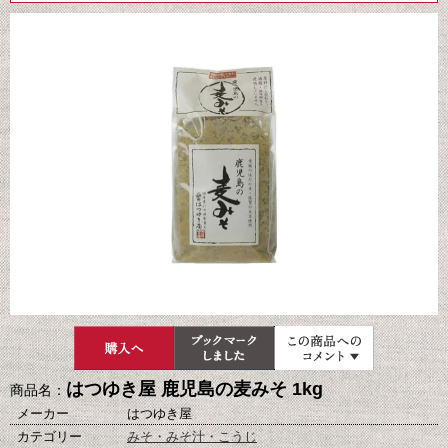
はつゆき屋 鹿児島の麦みそ 1kg
商品名：
メーカー
はつゆき屋
カテゴリー
みそ・みそ汁・こうじ