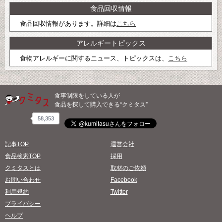
食品回収情報
食品回収情報があります。詳細は
こちら
アレルギートピックス
食物アレルギーに関するニュース、トピックスは、
こちら
食事制限をしている人が
食品を探して購入できる“クミタス”
58,353
記事TOP
運営会社
食品検索TOP
採用
クミタスとは
取材のご依頼
お問い合わせ
Facebook
利用規約
Twitter
プライバシー
ヘルプ