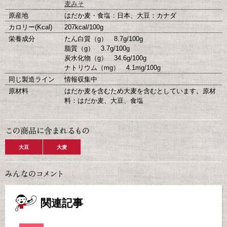
麦みそ
原産地
はだか麦・食塩：日本、大豆：カナダ
カロリー(Kcal)
207kcal/100g
栄養成分
たん白質（g） 8.7g/100g
脂質（g） 3.7g/100g
炭水化物（g） 34.6g/100g
ナトリウム（mg） 4.1mg/100g
同じ製造ライン
情報収集中
原材料
はだか麦を含むため大麦を含むとしています。原材
料：はだか麦、大豆、食塩
大豆
大麦
関連記事