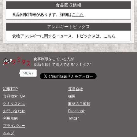
食品回収情報
食品回収情報があります。詳細は
こちら
アレルギートピックス
食物アレルギーに関するニュース、トピックスは、
こちら
食事制限をしている人が
食品を探して購入できる“クミタス”
58,377
記事TOP
運営会社
食品検索TOP
採用
クミタスとは
取材のご依頼
お問い合わせ
Facebook
利用規約
Twitter
プライバシー
ヘルプ