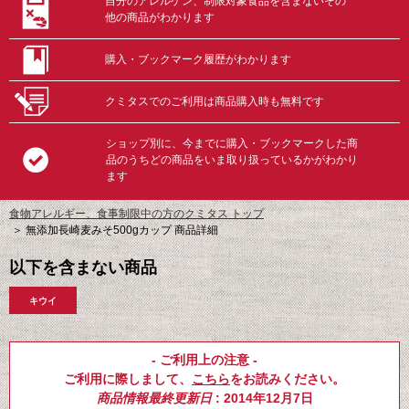
自分のアレルゲン、制限対象食品を含まないその
他の商品がわかります
購入・ブックマーク履歴がわかります
クミタスでのご利用は商品購入時も無料です
ショップ別に、今までに購入・ブックマークした商
品のうちどの商品をいま取り扱っているかがわかり
ます
食物アレルギー、食事制限中の方のクミタス トップ
＞
無添加長崎麦みそ500gカップ 商品詳細
以下を含まない商品
キウイ
- ご利用上の注意 -
ご利用に際しまして、
こちら
をお読みください。
商品情報最終更新日
: 2014年12月7日