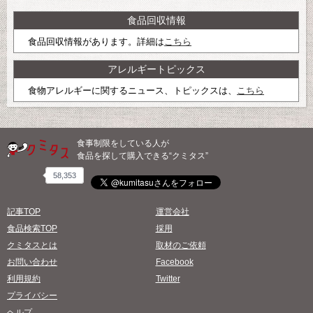
食品回収情報
食品回収情報があります。詳細は
こちら
アレルギートピックス
食物アレルギーに関するニュース、トピックスは、
こちら
食事制限をしている人が
食品を探して購入できる“クミタス”
58,353
記事TOP
運営会社
食品検索TOP
採用
クミタスとは
取材のご依頼
お問い合わせ
Facebook
利用規約
Twitter
プライバシー
ヘルプ