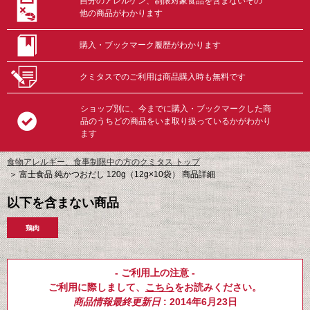
自分のアレルゲン、制限対象食品を含まないその
他の商品がわかります
購入・ブックマーク履歴がわかります
クミタスでのご利用は商品購入時も無料です
ショップ別に、今までに購入・ブックマークした商
品のうちどの商品をいま取り扱っているかがわかり
ます
食物アレルギー、食事制限中の方のクミタス トップ
＞
富士食品 純かつおだし 120g（12g×10袋） 商品詳細
以下を含まない商品
鶏肉
- ご利用上の注意 -
ご利用に際しまして、
こちら
をお読みください。
商品情報最終更新日
: 2014年6月23日