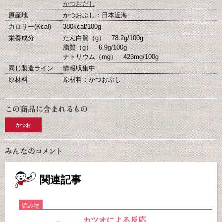
かつおだし
原産地
かつおぶし：日本近海
カロリー(Kcal)
380kcal/100g
栄養成分
たん白質（g） 78.2g/100g
脂質（g） 6.9g/100g
ナトリウム（mg） 423mg/100g
同じ製造ライン
情報収集中
原材料
原材料：かつおぶし
かつお
関連記事
読み物
カツオによる反応