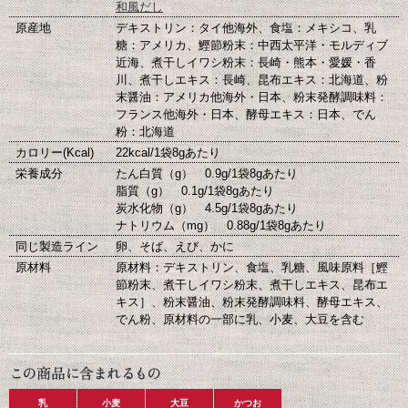
和風だし
原産地
デキストリン：タイ他海外、食塩：メキシコ、乳
糖：アメリカ、鰹節粉末：中西太平洋・モルディブ
近海、煮干しイワシ粉末：長崎・熊本・愛媛・香
川、煮干しエキス：長崎、昆布エキス：北海道、粉
末醤油：アメリカ他海外・日本、粉末発酵調味料：
フランス他海外・日本、酵母エキス：日本、でん
粉：北海道
カロリー(Kcal)
22kcal/1袋8gあたり
栄養成分
たん白質（g） 0.9g/1袋8gあたり
脂質（g） 0.1g/1袋8gあたり
炭水化物（g） 4.5g/1袋8gあたり
ナトリウム（mg） 0.88g/1袋8gあたり
同じ製造ライン
卵、そば、えび、かに
原材料
原材料：デキストリン、食塩、乳糖、風味原料［鰹
節粉末、煮干しイワシ粉末、煮干しエキス、昆布エ
キス］、粉末醤油、粉末発酵調味料、酵母エキス、
でん粉、原材料の一部に乳、小麦、大豆を含む
乳
小麦
大豆
かつお