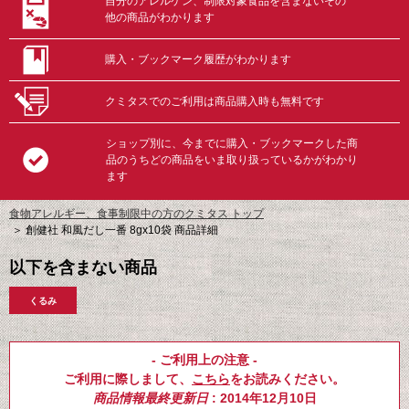
自分のアレルゲン、制限対象食品を含まないその
他の商品がわかります
購入・ブックマーク履歴がわかります
クミタスでのご利用は商品購入時も無料です
ショップ別に、今までに購入・ブックマークした商
品のうちどの商品をいま取り扱っているかがわかり
ます
食物アレルギー、食事制限中の方のクミタス トップ
＞
創健社 和風だし一番 8gx10袋 商品詳細
以下を含まない商品
くるみ
- ご利用上の注意 -
ご利用に際しまして、
こちら
をお読みください。
商品情報最終更新日
: 2014年12月10日