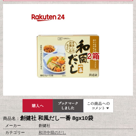
創健社 和風だし一番 8gx10袋
商品名：
メーカー
創健社
カテゴリー
和洋中韓のだし