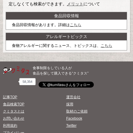
定しなくても検索ができます。
メリット
について
食品回収情報
食品回収情報があります。詳細は
こちら
アレルギートピックス
食物アレルギーに関するニュース、トピックスは、
こちら
食事制限をしている人が
食品を探して購入できる“クミタス”
58,354
記事TOP
運営会社
食品検索TOP
採用
クミタスとは
取材のご依頼
お問い合わせ
Facebook
利用規約
Twitter
プライバシー