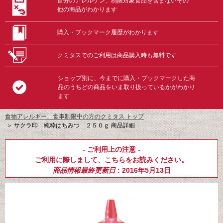
自分のアレルゲン、制限対象食品を含まないその
他の商品がわかります
購入・ブックマーク履歴がわかります
クミタスでのご利用は商品購入時も無料です
ショップ別に、今までに購入・ブックマークした商
品のうちどの商品をいま取り扱っているかがわかり
ます
食物アレルギー、食事制限中の方のクミタス トップ
＞
サクラ印 純粋はちみつ ２５０ｇ 商品詳細
- ご利用上の注意 -
ご利用に際しまして、
こちら
をお読みください。
商品情報最終更新日
: 2016年5月13日