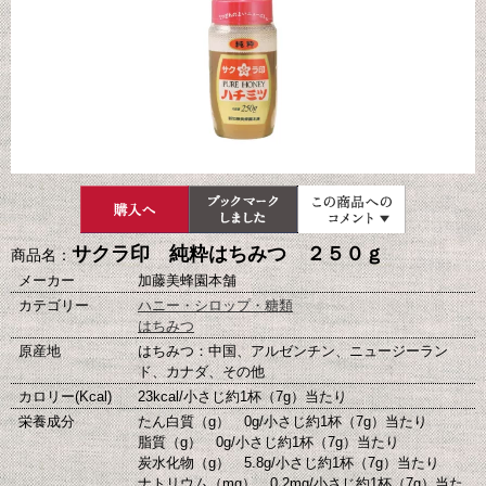
サクラ印 純粋はちみつ ２５０ｇ
商品名：
メーカー
加藤美蜂園本舗
カテゴリー
ハニー・シロップ・糖類
はちみつ
原産地
はちみつ：中国、アルゼンチン、ニュージーラン
ド、カナダ、その他
カロリー(Kcal)
23kcal/小さじ約1杯（7g）当たり
栄養成分
たん白質（g） 0g/小さじ約1杯（7g）当たり
脂質（g） 0g/小さじ約1杯（7g）当たり
炭水化物（g） 5.8g/小さじ約1杯（7g）当たり
ナトリウム（mg） 0.2mg/小さじ約1杯（7g）当た