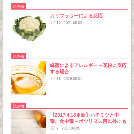
読み物
カリフラワーによる反応
10
2021.06.02
読み物
蜂蜜によるアレルギー～花粉に反応
する場合
28
2019.06.01
読み物
【2017.4.18更新】ハチミツと中
毒、食中毒～ボツリヌス菌以外にも
7
2017.04.05