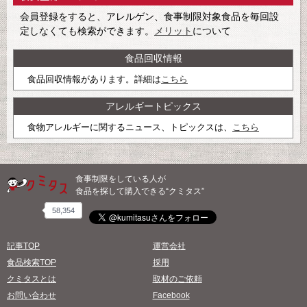
会員登録をすると、アレルゲン、食事制限対象食品を毎回設
定しなくても検索ができます。
メリット
について
食品回収情報
食品回収情報があります。詳細は
こちら
アレルギートピックス
食物アレルギーに関するニュース、トピックスは、
こちら
食事制限をしている人が
食品を探して購入できる“クミタス”
58,354
記事TOP
運営会社
食品検索TOP
採用
クミタスとは
取材のご依頼
お問い合わせ
Facebook