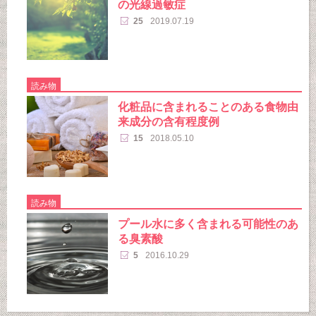
の光線過敏症
25
2019.07.19
読み物
化粧品に含まれることのある食物由
来成分の含有程度例
15
2018.05.10
読み物
プール水に多く含まれる可能性のあ
る臭素酸
5
2016.10.29