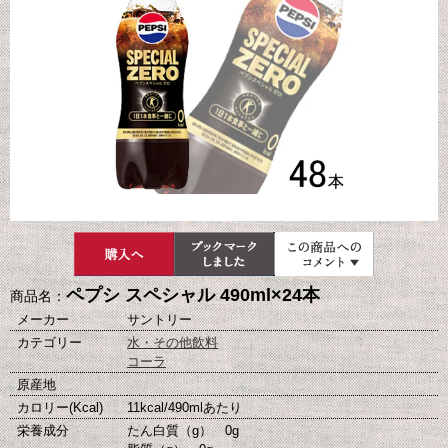
ペプシ スペシャル 490ml×24本
商品名：
メーカー
サントリー
カテゴリー
水・その他飲料
コーラ
原産地
カロリー(Kcal)
11kcal/490mlあたり
栄養成分
たん白質（g） 0g