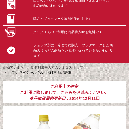
自分のアレルゲン、制限対象食品を含まないその
他の商品がわかります
購入・ブックマーク履歴がわかります
クミタスでのご利用は商品購入時も無料です
ショップ別に、今までに購入・ブックマークした商
品のうちどの商品をいま取り扱っているかがわかり
ます
食物アレルギー、食事制限中の方のクミタス トップ
＞
ペプシ スペシャル 490ml×24本 商品詳細
- ご利用上の注意 -
ご利用に際しまして、
こちら
をお読みください。
商品情報最終更新日
: 2014年12月11日