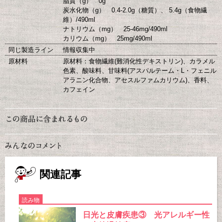
脂質（g） 0g
炭水化物（g） 0.4-2.0g（糖質）、 5.4g（食物繊
維）/490ml
ナトリウム（mg） 25-46mg/490ml
カリウム（mg） 25mg/490ml
同じ製造ライン
情報収集中
原材料
原材料：食物繊維(難消化性デキストリン)、カラメル
色素、酸味料、甘味料(アスパルテーム・L・フェニル
アラニン化合物、アセスルファムカリウム)、香料、
カフェイン
関連記事
読み物
日光と皮膚疾患③ 光アレルギー性