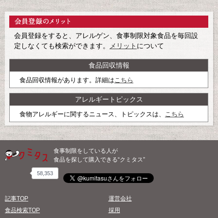
会員登録をすると、アレルゲン、食事制限対象食品を毎回設
定しなくても検索ができます。
メリット
について
食品回収情報
食品回収情報があります。詳細は
こちら
アレルギートピックス
食物アレルギーに関するニュース、トピックスは、
こちら
食事制限をしている人が
食品を探して購入できる“クミタス”
58,353
記事TOP
運営会社
食品検索TOP
採用