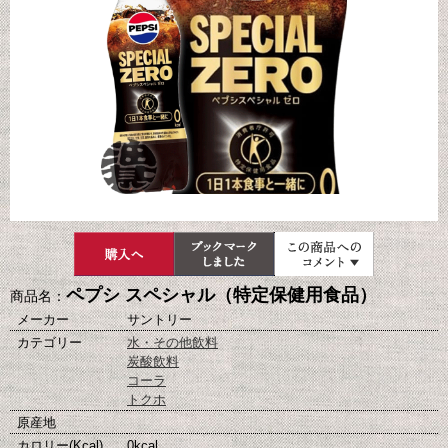
ペプシ スペシャル（特定保健用食品）
商品名：
メーカー
サントリー
カテゴリー
水・その他飲料
炭酸飲料
コーラ
トクホ
原産地
カロリー(Kcal)
0kcal