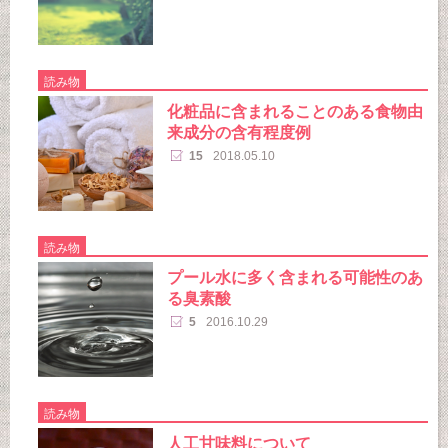
読み物
化粧品に含まれることのある食物由
来成分の含有程度例
15
2018.05.10
読み物
プール水に多く含まれる可能性のあ
る臭素酸
5
2016.10.29
読み物
人工甘味料について