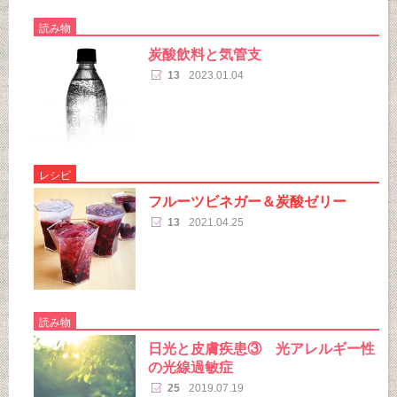
読み物
炭酸飲料と気管支
13
2023.01.04
レシピ
フルーツビネガー＆炭酸ゼリー
13
2021.04.25
読み物
日光と皮膚疾患③ 光アレルギー性
の光線過敏症
25
2019.07.19