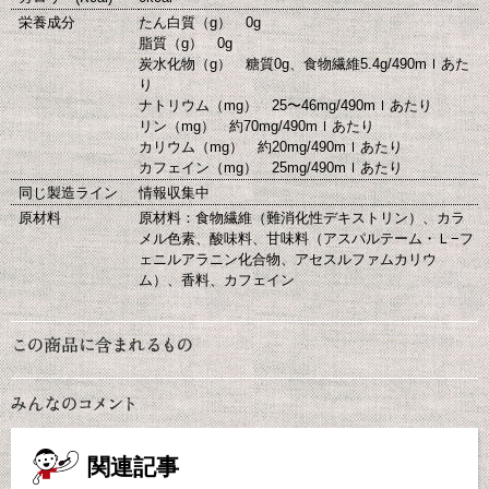
栄養成分
たん白質（g） 0g
脂質（g） 0g
炭水化物（g） 糖質0g、食物繊維5.4g/490mｌあた
り
ナトリウム（mg） 25〜46mg/490mｌあたり
リン（mg） 約70mg/490mｌあたり
カリウム（mg） 約20mg/490mｌあたり
カフェイン（mg） 25mg/490mｌあたり
同じ製造ライン
情報収集中
原材料
原材料：食物繊維（難消化性デキストリン）、カラ
メル色素、酸味料、甘味料（アスパルテーム・Ｌ−フ
ェニルアラニン化合物、アセスルファムカリウ
ム）、香料、カフェイン
関連記事