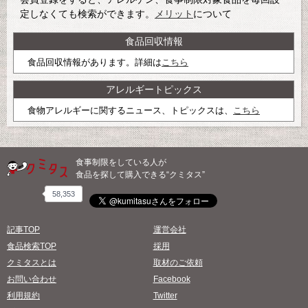
定しなくても検索ができます。
メリット
について
食品回収情報
食品回収情報があります。詳細は
こちら
アレルギートピックス
食物アレルギーに関するニュース、トピックスは、
こちら
食事制限をしている人が
食品を探して購入できる“クミタス”
58,353
記事TOP
運営会社
食品検索TOP
採用
クミタスとは
取材のご依頼
お問い合わせ
Facebook
利用規約
Twitter