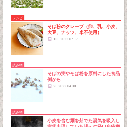
レシピ
そば粉のクレープ（卵、乳、小麦、
大豆、ナッツ、米不使用）
10
2022.07.17
読み物
そばの実やそば粉を原料にした食品
例から
9
2022.04.30
読み物
小麦を含む麺を茹でた湯気を吸入し
症状出現していた児への経口免疫療