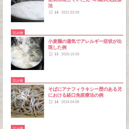
法
14
2021.02.09
読み物
小麦麺の湯気でアレルギー症状が出
現した例
13
2020.10.29
読み物
そばにアナフィラキシー歴のある児
における経口免疫療法の例
14
2019.04.09
読み物