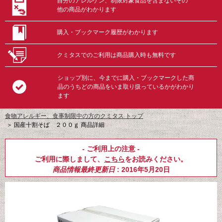
自分のアレルゲン、制限対象食品を含まないその
他の商品がわかります
購入・ブックマーク履歴がわかります
クミタスでのご利用は商品購入時も無料です
ショップ別に、今までに購入・ブックマークした商
品のうちどの商品をいま取り扱っているかがわかり
ます
食物アレルギー、食事制限中の方のクミタス トップ
＞
国産十割そば ２００ｇ 商品詳細
- ご利用上の注意 -
ご利用に際しまして、
こちら
をお読みください。
商品情報最終更新日
: 2016年5月20日