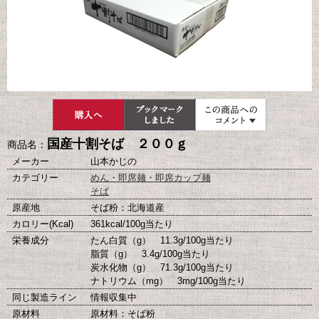
国産十割そば ２００ｇ
商品名：
メーカー
山本かじの
カテゴリー
めん・即席麺・即席カップ麺
そば
原産地
そば粉：北海道産
カロリー(Kcal)
361kcal/100g当たり
栄養成分
たん白質（g） 11.3g/100g当たり
脂質（g） 3.4g/100g当たり
炭水化物（g） 71.3g/100g当たり
ナトリウム（mg） 3mg/100g当たり
同じ製造ライン
情報収集中
原材料
原材料：そば粉