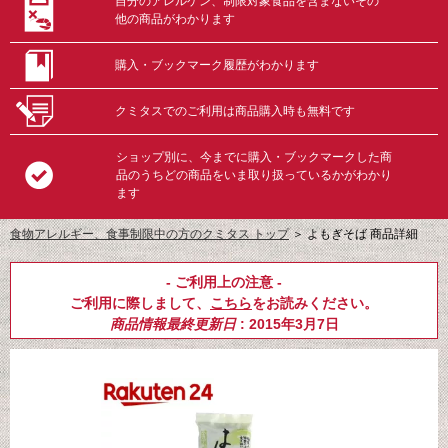
自分のアレルゲン、制限対象食品を含まないその
他の商品がわかります
購入・ブックマーク履歴がわかります
クミタスでのご利用は商品購入時も無料です
ショップ別に、今までに購入・ブックマークした商
品のうちどの商品をいま取り扱っているかがわかり
ます
食物アレルギー、食事制限中の方のクミタス トップ
＞
よもぎそば 商品詳細
- ご利用上の注意 -
ご利用に際しまして、
こちら
をお読みください。
商品情報最終更新日
: 2015年3月7日