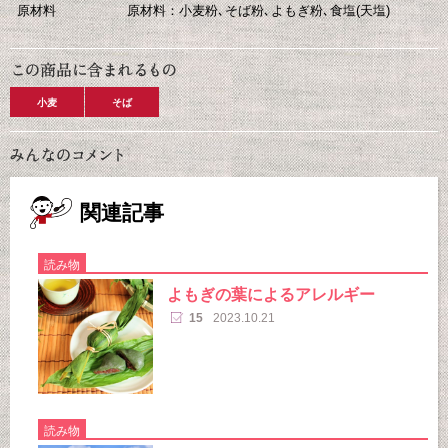
原材料
原材料：小麦粉､そば粉､よもぎ粉､食塩(天塩)
小麦
そば
関連記事
読み物
よもぎの葉によるアレルギー
15
2023.10.21
読み物