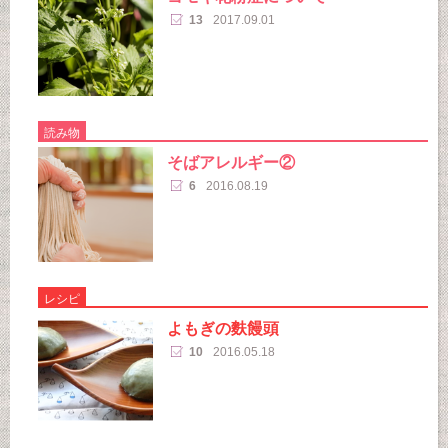
13
2017.09.01
読み物
そばアレルギー②
6
2016.08.19
レシピ
よもぎの麩饅頭
10
2016.05.18