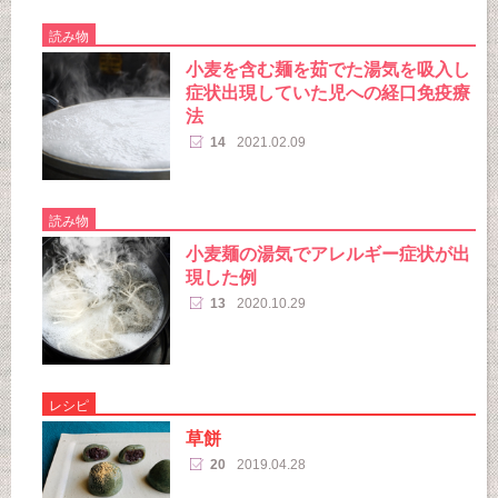
読み物
小麦を含む麺を茹でた湯気を吸入し
症状出現していた児への経口免疫療
法
14
2021.02.09
読み物
小麦麺の湯気でアレルギー症状が出
現した例
13
2020.10.29
レシピ
草餅
20
2019.04.28