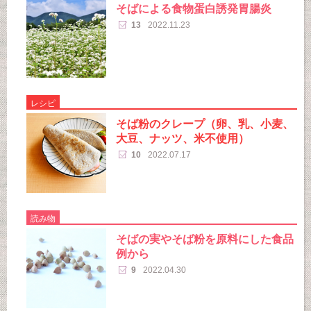
そばによる食物蛋白誘発胃腸炎
13
2022.11.23
レシピ
そば粉のクレープ（卵、乳、小麦、
大豆、ナッツ、米不使用）
10
2022.07.17
読み物
そばの実やそば粉を原料にした食品
例から
9
2022.04.30