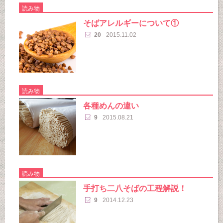
読み物
そばアレルギーについて①
20
2015.11.02
読み物
各種めんの違い
9
2015.08.21
読み物
手打ち二八そばの工程解説！
9
2014.12.23