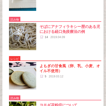
読み物
そばにアナフィラキシー歴のある児
における経口免疫療法の例
14
2019.04.09
レシピ
よもぎの甘食風（卵、乳、小麦、オ
イル不使用）
5
2019.03.12
読み物
ヨモギ花粉症について