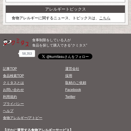
アレルギートピックス
食物アレルギーに関するニュース、トピックスは、
こちら
食事制限をしている人が
食品を探して購入できる“クミタス”
58,353
記事TOP
運営会社
食品検索TOP
採用
クミタスとは
取材のご依頼
お問い合わせ
Facebook
利用規約
Twitter
プライバシー
ヘルプ
食物アレルギー/アトピー
【ほかに運営する食物アレルギーサービス】