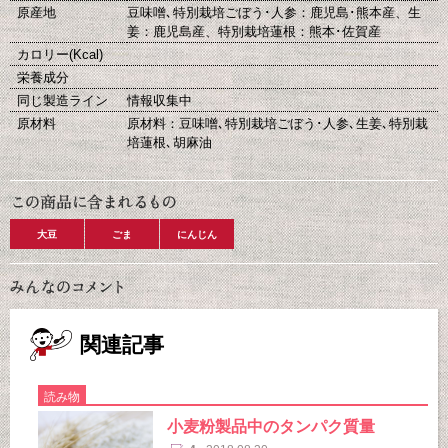
原産地
豆味噌､特別栽培ごぼう･人参：鹿児島･熊本産、生
姜：鹿児島産、特別栽培蓮根：熊本･佐賀産
カロリー(Kcal)
栄養成分
同じ製造ライン
情報収集中
原材料
原材料：豆味噌､特別栽培ごぼう･人参､生姜､特別栽
培蓮根､胡麻油
大豆
ごま
にんじん
関連記事
読み物
小麦粉製品中のタンパク質量