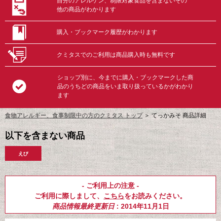
自分のアレルゲン、制限対象食品を含まないその
他の商品がわかります
購入・ブックマーク履歴がわかります
クミタスでのご利用は商品購入時も無料です
ショップ別に、今までに購入・ブックマークした商
品のうちどの商品をいま取り扱っているかがわかり
ます
食物アレルギー、食事制限中の方のクミタス トップ
＞
てっかみそ 商品詳細
以下を含まない商品
えび
- ご利用上の注意 -
ご利用に際しまして、
こちら
をお読みください。
商品情報最終更新日
: 2014年11月1日