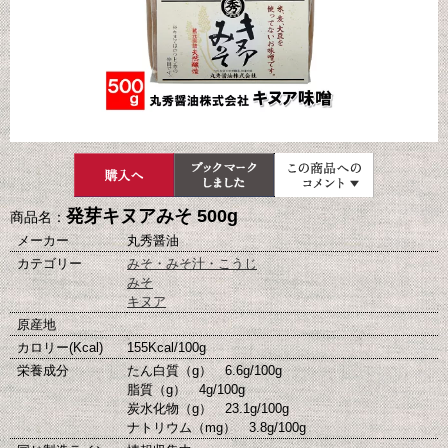
発芽キヌアみそ 500g
商品名：
メーカー
丸秀醤油
カテゴリー
みそ・みそ汁・こうじ
みそ
キヌア
原産地
カロリー(Kcal)
155Kcal/100g
栄養成分
たん白質（g） 6.6g/100g
脂質（g） 4g/100g
炭水化物（g） 23.1g/100g
ナトリウム（mg） 3.8g/100g