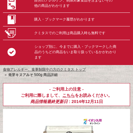
自分のアレルゲン、制限対象食品を含まないその
他の商品がわかります
購入・ブックマーク履歴がわかります
クミタスでのご利用は商品購入時も無料です
ショップ別に、今までに購入・ブックマークした商
品のうちどの商品をいま取り扱っているかがわかり
ます
食物アレルギー、食事制限中の方のクミタス トップ
＞
発芽キヌアみそ 500g 商品詳細
- ご利用上の注意 -
ご利用に際しまして、
こちら
をお読みください。
商品情報最終更新日
: 2014年12月11日