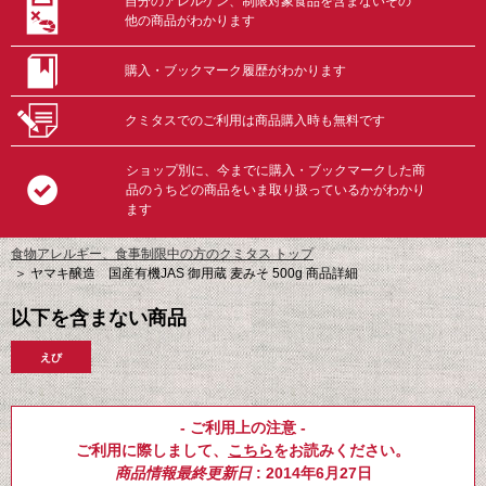
自分のアレルゲン、制限対象食品を含まないその
他の商品がわかります
購入・ブックマーク履歴がわかります
クミタスでのご利用は商品購入時も無料です
ショップ別に、今までに購入・ブックマークした商
品のうちどの商品をいま取り扱っているかがわかり
ます
食物アレルギー、食事制限中の方のクミタス トップ
＞
ヤマキ醸造 国産有機JAS 御用蔵 麦みそ 500g 商品詳細
以下を含まない商品
えび
- ご利用上の注意 -
ご利用に際しまして、
こちら
をお読みください。
商品情報最終更新日
: 2014年6月27日