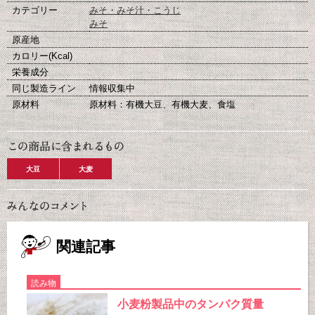
カテゴリー
みそ・みそ汁・こうじ
みそ
原産地
カロリー(Kcal)
栄養成分
同じ製造ライン
情報収集中
原材料
原材料：有機大豆、有機大麦、食塩
大豆
大麦
関連記事
読み物
小麦粉製品中のタンパク質量