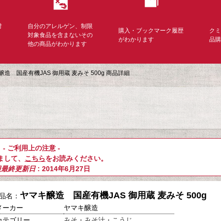
対
自分のアレルゲン、制限
購入・ブックマーク履歴
ク
く
対象食品を含まないその
がわかります
品
他の商品がわかります
造 国産有機JAS 御用蔵 麦みそ 500g 商品詳細
- ご利用上の注意 -
まして、
こちら
をお読みください。
報最終更新日
: 2014年6月27日
ヤマキ醸造 国産有機JAS 御用蔵 麦みそ 500g
品名：
メーカー
ヤマキ醸造
カテゴリー
みそ・みそ汁・こうじ