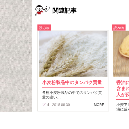
関連記事
読み物
読み物
小麦粉製品中のタンパク質量
醤油
含ま
各種小麦粉製品の中でのタンパク質
人が
量の違い…
小麦ア
4
2018.08.30
MORE
油に反
方14
の報告
24