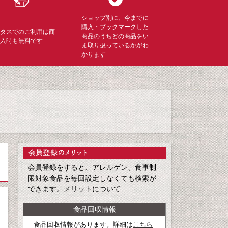
ショップ別に、今までに
購入・ブックマークした
ミタスでのご利用は商
商品のうちどの商品をい
購入時も無料です
ま取り扱っているかがわ
かります
会員登録をすると、アレルゲン、食事制
限対象食品を毎回設定しなくても検索が
できます。
メリット
について
食品回収情報
食品回収情報があります。詳細は
こちら