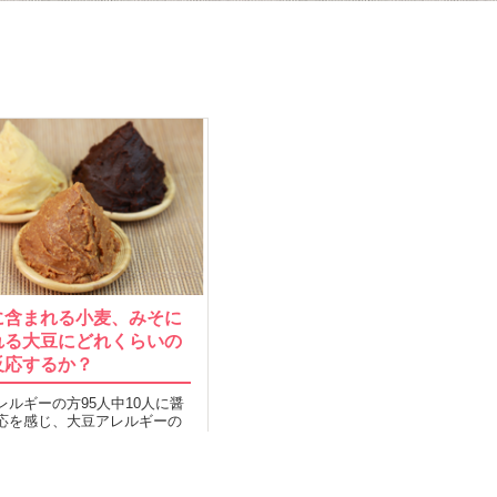
に含まれる小麦、みそに
れる大豆にどれくらいの
反応するか？
レルギーの方95人中10人に醤
応を感じ、大豆アレルギーの
人中7人が醤油に反応を感じたと
も…
2016.06.27
MORE