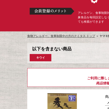
アレルゲン、食事制限
象食品を毎回設定しな
ても検索ができます
食物アレルギー、食事制限中の方のクミタス トップ
＞
ヤマキ醸
以下を含まない商品
キウイ
ご利用に際し
商品情
商