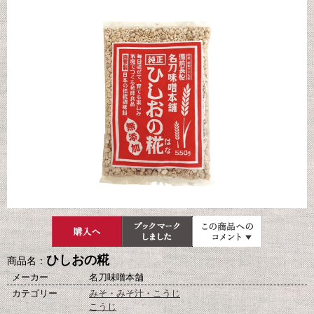
ひしおの糀
商品名：
メーカー
名刀味噌本舗
カテゴリー
みそ・みそ汁・こうじ
こうじ