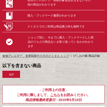
自分のアレルゲン、制限対象食品を含まないその
他の商品がわかります
購入・ブックマーク履歴がわかります
クミタスでのご利用は商品購入時も無料です
ショップ別に、今までに購入・ブックマークした商
品のうちどの商品をいま取り扱っているかがわかり
ます
食物アレルギー、食事制限中の方のクミタス トップ
＞
ひしおの糀 商品詳細
以下を含まない商品
えび
- ご利用上の注意 -
ご利用に際しまして、
こちら
をお読みください。
商品情報最終更新日
: 2015年5月10日