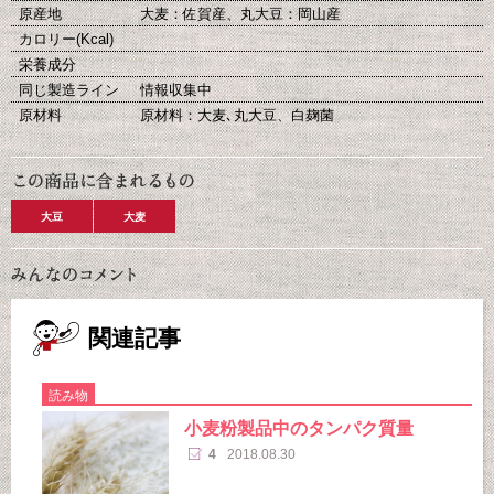
原産地
大麦：佐賀産、丸大豆：岡山産
カロリー(Kcal)
栄養成分
同じ製造ライン
情報収集中
原材料
原材料：大麦､丸大豆、白麹菌
大豆
大麦
関連記事
読み物
小麦粉製品中のタンパク質量
4
2018.08.30