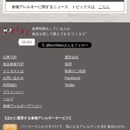
食物アレルギーに関するニュース、トピックスは、
こちら
食事制限をしている人が
食品を探して購入できる“クミタス”
58,353
記事TOP
運営会社
食品検索TOP
採用
クミタスとは
取材のご依頼
お問い合わせ
Facebook
利用規約
Twitter
プライバシー
ヘルプ
食物アレルギー/アトピー
【ほかに運営する食物アレルギーサービス】
バーコードにかざすだけで、気になるアレルゲンを含む食品かがわ