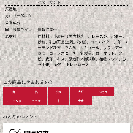
バターサンド
原産地
カロリー(Kcal)
栄養成分
同じ製造ライン
情報収集中
原材料
原材料：小麦粉（国内製造）、レーズン、バター、
砂糖、乳加工品(生乳、砂糖)、ココアバター、卵、ア
ーモンド粉末、ラム酒、リキュール、ブランデー、
食塩、コーンスターチ、乳製品、ローマッセ、米
粉、麦芽エキス、醸造酢／膨張剤、植物レシチン(大
豆由来)、香料、トレハロース
卵
乳
小麦
大豆
ぶどう
アーモンド
カカオ
米
大麦