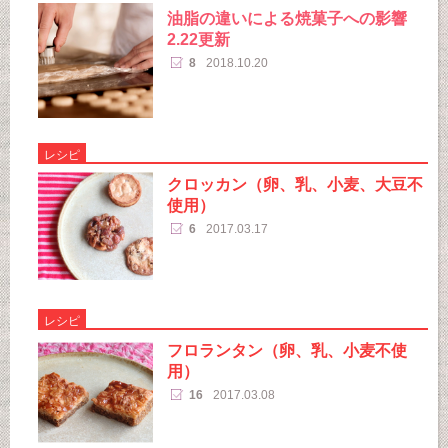
油脂の違いによる焼菓子への影響
2.22更新
8
2018.10.20
レシピ
クロッカン（卵、乳、小麦、大豆不
使用）
6
2017.03.17
レシピ
フロランタン（卵、乳、小麦不使
用）
16
2017.03.08