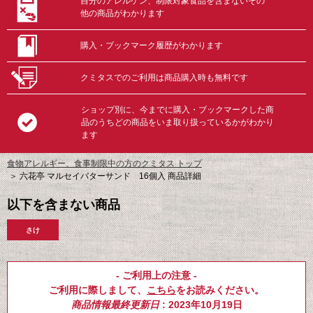
自分のアレルゲン、制限対象食品を含まないその
他の商品がわかります
購入・ブックマーク履歴がわかります
クミタスでのご利用は商品購入時も無料です
ショップ別に、今までに購入・ブックマークした商
品のうちどの商品をいま取り扱っているかがわかり
ます
食物アレルギー、食事制限中の方のクミタス トップ
＞
六花亭 マルセイバターサンド 16個入 商品詳細
以下を含まない商品
さけ
- ご利用上の注意 -
ご利用に際しまして、
こちら
をお読みください。
商品情報最終更新日
: 2023年10月19日