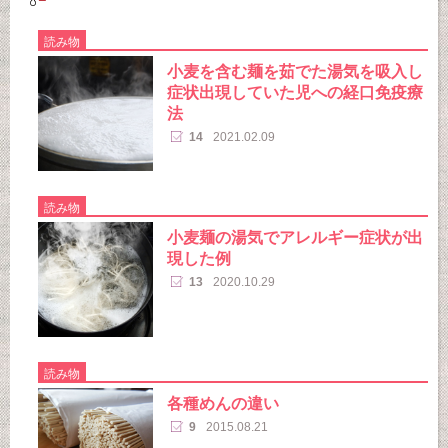
読み物
小麦を含む麺を茹でた湯気を吸入し
症状出現していた児への経口免疫療
法
14
2021.02.09
読み物
小麦麺の湯気でアレルギー症状が出
現した例
13
2020.10.29
読み物
各種めんの違い
9
2015.08.21