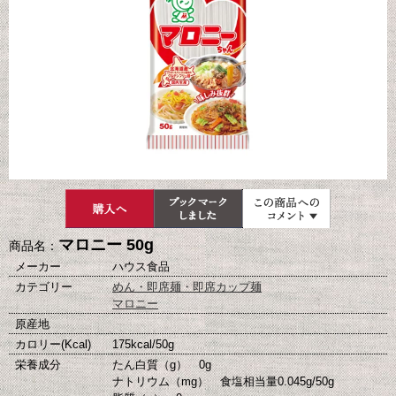
マロニー 50g
商品名：
メーカー
ハウス食品
カテゴリー
めん・即席麺・即席カップ麺
マロニー
原産地
カロリー(Kcal)
175kcal/50g
栄養成分
たん白質（g） 0g
ナトリウム（mg） 食塩相当量0.045g/50g