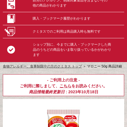
自分のアレルゲン、制限対象食品を含まないその
他の商品がわかります
購入・ブックマーク履歴がわかります
クミタスでのご利用は商品購入時も無料です
ショップ別に、今までに購入・ブックマークした商
品のうちどの商品をいま取り扱っているかがわかり
ます
食物アレルギー、食事制限中の方のクミタス トップ
＞
マロニー 50g 商品詳細
- ご利用上の注意 -
ご利用に際しまして、
こちら
をお読みください。
商品情報最終更新日
: 2023年10月18日