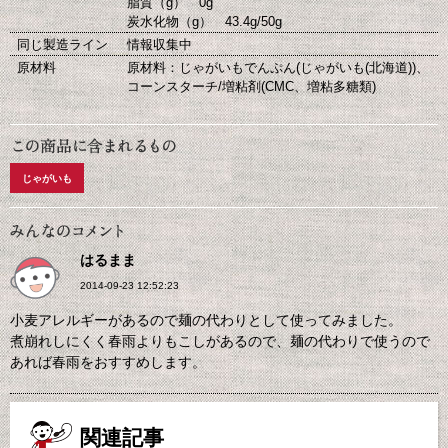
脂質（g） 0g
炭水化物（g） 43.4g/50g
同じ製造ライン
情報収集中
原材料
原材料：じゃがいもでんぷん(じゃがいも(北海道))、
コーンスターチ/増粘剤(CMC、増粘多糖類)
じゃがいも
はるまま
2014-09-23 12:52:23
小麦アレルギーがあるので麺の代わりとして使ってみました。
煮崩れしにくく春雨よりもこしがあるので、麺の代わりで使うので
あれば春雨をおすすめします。
関連記事