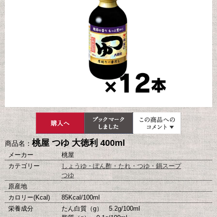
桃屋 つゆ 大徳利 400ml
商品名：
メーカー
桃屋
カテゴリー
しょうゆ・ぽん酢・たれ・つゆ・鍋スープ
つゆ
原産地
カロリー(Kcal)
85Kcal/100ml
栄養成分
たん白質（g） 5.2g/100ml