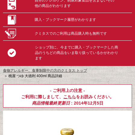
自分のアレルゲン、制限対象食品を含まないその
他の商品がわかります
購入・ブックマーク履歴がわかります
クミタスでのご利用は商品購入時も無料です
ショップ別に、今までに購入・ブックマークした商
品のうちどの商品をいま取り扱っているかがわかり
ます
食物アレルギー、食事制限中の方のクミタス トップ
＞
桃屋 つゆ 大徳利 400ml 商品詳細
- ご利用上の注意 -
ご利用に際しまして、
こちら
をお読みください。
商品情報最終更新日
: 2014年12月5日