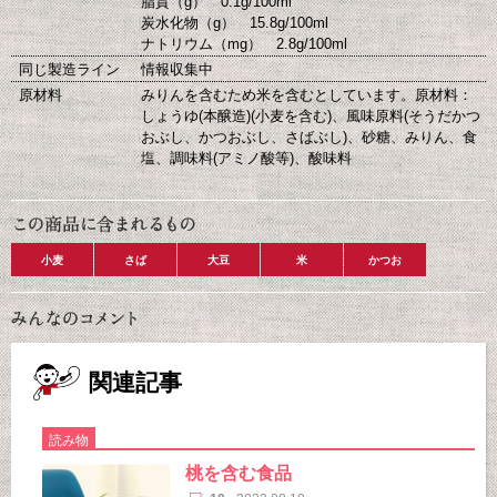
脂質（g） 0.1g/100ml
炭水化物（g） 15.8g/100ml
ナトリウム（mg） 2.8g/100ml
同じ製造ライン
情報収集中
原材料
みりんを含むため米を含むとしています。原材料：
しょうゆ(本醸造)(小麦を含む)、風味原料(そうだかつ
おぶし、かつおぶし、さばぶし)、砂糖、みりん、食
塩、調味料(アミノ酸等)、酸味料
小麦
さば
大豆
米
かつお
関連記事
読み物
桃を含む食品