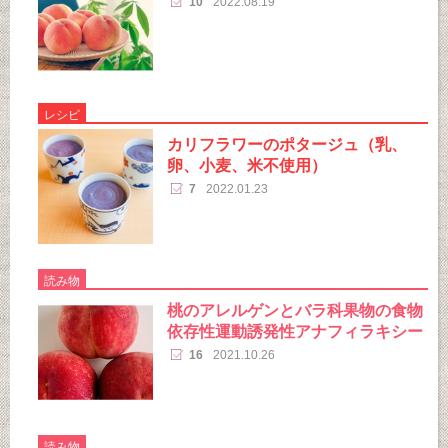
10
2022.08.19
レシピ
カリフラワーのポタージュ（乳、
卵、小麦、米不使用）
7
2022.01.23
読み物
桃のアレルゲンとバラ科果物の食物
依存性運動誘発性アナフィラキシー
16
2021.10.26
読み物