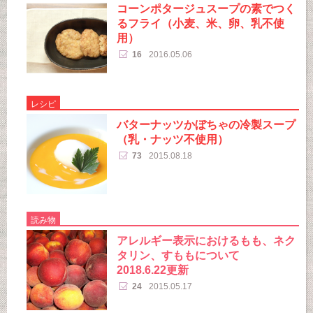
コーンポタージュスープの素でつく
るフライ（小麦、米、卵、乳不使
用）
16
2016.05.06
レシピ
バターナッツかぼちゃの冷製スープ
（乳・ナッツ不使用）
73
2015.08.18
読み物
アレルギー表示におけるもも、ネク
タリン、すももについて
2018.6.22更新
24
2015.05.17