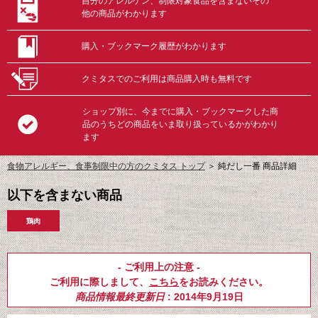
自分のアレルゲン、制限対象食品を含まないその
他の商品がわかります
購入・ブックマーク履歴がわかります
クミタスでのご利用は商品購入時も無料です
ショップ別に、今までに購入・ブックマークした商
品のうちどの商品をいま取り扱っているかがわかり
ます
食物アレルギー、食事制限中の方のクミタス トップ
＞
純だし一番 商品詳細
以下を含まない商品
鶏肉
- ご利用上の注意 -
ご利用に際しまして、
こちら
をお読みください。
商品情報最終更新日
: 2014年9月19日