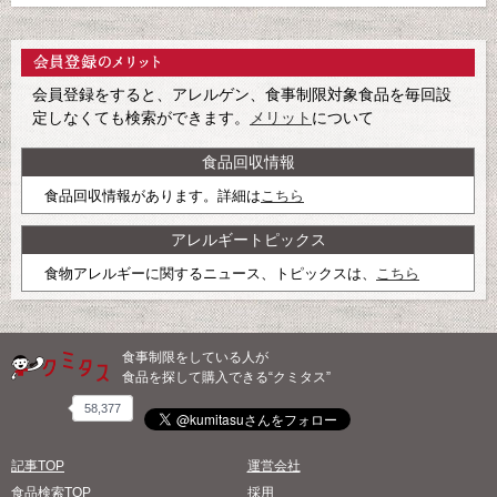
会員登録をすると、アレルゲン、食事制限対象食品を毎回設
定しなくても検索ができます。
メリット
について
食品回収情報
食品回収情報があります。詳細は
こちら
アレルギートピックス
食物アレルギーに関するニュース、トピックスは、
こちら
食事制限をしている人が
食品を探して購入できる“クミタス”
58,377
記事TOP
運営会社
食品検索TOP
採用