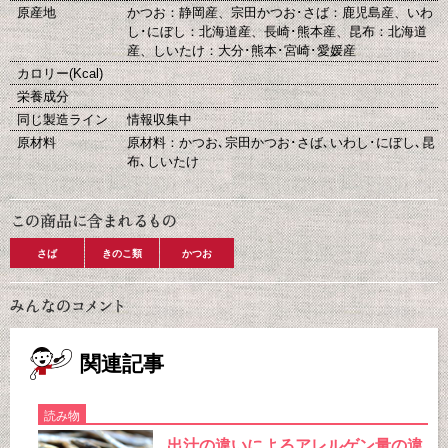
原産地
かつお：静岡産、宗田かつお･さば：鹿児島産、いわ
し･にぼし：北海道産、長崎･熊本産、昆布：北海道
産、しいたけ：大分･熊本･宮崎･愛媛産
カロリー(Kcal)
栄養成分
同じ製造ライン
情報収集中
原材料
原材料：かつお､宗田かつお･さば､いわし･にぼし､昆
布､しいたけ
さば
きのこ類
かつお
関連記事
読み物
出汁の違いによるアレルゲン量の違