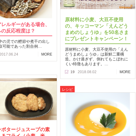
原材料に小麦、大豆不使用
アレルギーがある場合、
の、キッコーマン「えんどう
への反応程度は？
まめのしょうゆ」を50名さま
にプレゼントキャンペーン！
中の児での鰹節や煮干の出し
取可能であった割合例…
原材料に小麦、大豆不使用の「えん
どうまめしょうゆ」は新鮮二重構
2017.06.24
MORE
造。かけ過ぎず、倒れてもこぼれに
くい特徴もあります。…
19
2018.08.02
MORE
レシピ
ンポタージュスープの素
くるフライ（小麦、米、