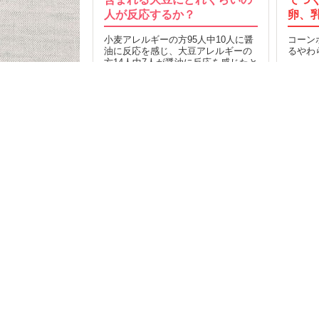
人が反応するか？
卵、
小麦アレルギーの方95人中10人に醤
コーン
油に反応を感じ、大豆アレルギーの
るやわ
方14人中7人が醤油に反応を感じたと
16
の報告も…
24
2016.06.27
MORE
記事T
食品検
クミ
食事制限をしている人が
お問
食品を探して購入できる“クミタス”
利用
プラ
58,353
ヘル
食物ア
©2026 willmore, all rights reserved.