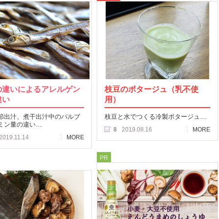
の違いによるアレルゲン
枝豆のポタージュ（乳不使
違い
用）
節出汁、煮干出汁中のパルブ
枝豆と水でつくる冷製ポタージュ…
ミン量の違い…
8
2019.08.16
MORE
2019.11.14
MORE
PR