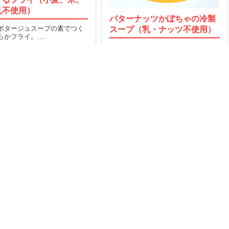
乳不使用）
バターナッツかぼちゃの冷製
ポタージュスープの素でつく
スープ（乳・ナッツ不使用）
らかフライ。…
クリーミーなバターナッツかぼちゃ
2016.05.06
MORE
でつくる冷製スープ！…
73
2015.08.18
MORE
OP
運営会社
Facebook
索TOP
採用
Twitter
タスとは
取材のご依頼
い合わせ
規約
イバシー
プ
レルギー/アトピー