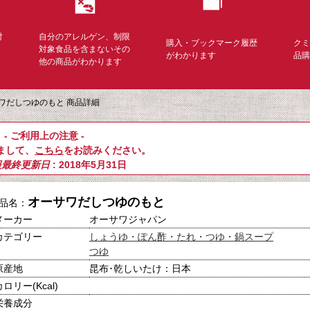
対
自分のアレルゲン、制限
購入・ブックマーク履歴
ク
く
対象食品を含まないその
がわかります
品
他の商品がわかります
ワだしつゆのもと 商品詳細
- ご利用上の注意 -
まして、
こちら
をお読みください。
報最終更新日
: 2018年5月31日
オーサワだしつゆのもと
品名：
メーカー
オーサワジャパン
カテゴリー
しょうゆ・ぽん酢・たれ・つゆ・鍋スープ
つゆ
原産地
昆布･乾しいたけ：日本
カロリー(Kcal)
栄養成分