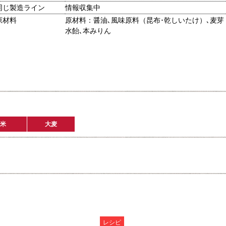
同じ製造ライン
情報収集中
原材料
原材料：醤油､風味原料（昆布･乾しいたけ）､麦芽
水飴､本みりん
米
大麦
レシピ