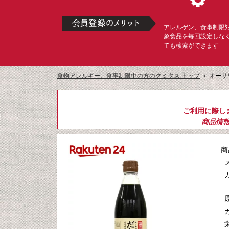
アレルゲン、食事制限
象食品を毎回設定しな
ても検索ができます
食物アレルギー、食事制限中の方のクミタス トップ
＞
オーサ
ご利用に際し
商品情
商