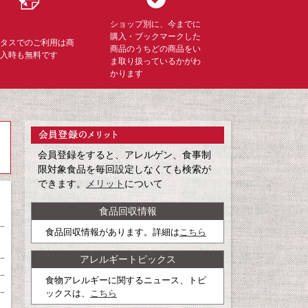
ショップ別に、今までに
購入・ブックマークした
ミタスでのご利用は商
商品のうちどの商品をい
購入時も無料です
ま取り扱っているかがわ
かります
会員登録をすると、アレルゲン、食事制
限対象食品を毎回設定しなくても検索が
できます。
メリット
について
食品回収情報
食品回収情報があります。詳細は
こちら
アレルギートピックス
食物アレルギーに関するニュース、トピ
ックスは、
こちら