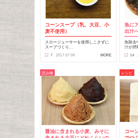
コーンスープ（乳、大豆、小
魚に
麦不使用）
出汁
スロージューサーを使用しこさずに
魚除去
スープづくり…
汁が摂
7
2017.07.09
MORE
14
読み物
レシピ
醤油に含まれる小麦、みそに
コー
含まれる大豆にどれくらいの
でつ