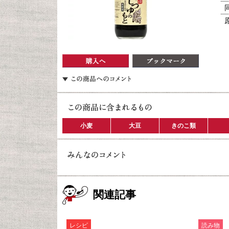
小麦
大豆
きのこ類
関連記事
レシピ
読み物