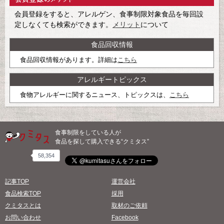
会員登録をすると、アレルゲン、食事制限対象食品を毎回設
定しなくても検索ができます。
メリット
について
食品回収情報
食品回収情報があります。詳細は
こちら
アレルギートピックス
食物アレルギーに関するニュース、トピックスは、
こちら
食事制限をしている人が
食品を探して購入できる“クミタス”
58,354
記事TOP
運営会社
食品検索TOP
採用
クミタスとは
取材のご依頼
お問い合わせ
Facebook