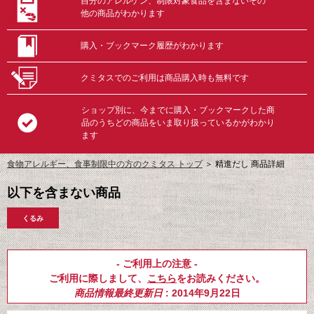
自分のアレルゲン、制限対象食品を含まないその
他の商品がわかります
購入・ブックマーク履歴がわかります
クミタスでのご利用は商品購入時も無料です
ショップ別に、今までに購入・ブックマークした商
品のうちどの商品をいま取り扱っているかがわかり
ます
食物アレルギー、食事制限中の方のクミタス トップ
＞
精進だし 商品詳細
以下を含まない商品
くるみ
- ご利用上の注意 -
ご利用に際しまして、
こちら
をお読みください。
商品情報最終更新日
: 2014年9月22日