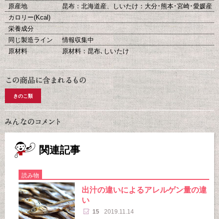
原産地
昆布：北海道産、しいたけ：大分･熊本･宮崎･愛媛産
カロリー(Kcal)
栄養成分
同じ製造ライン
情報収集中
原材料
原材料：昆布､しいたけ
きのこ類
関連記事
読み物
出汁の違いによるアレルゲン量の違
い
15
2019.11.14