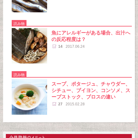
読み物
魚にアレルギーがある場合、出汁へ
の反応程度は？
14
2017.06.24
読み物
スープ、ポタージュ、チャウダー、
シチュー、ブイヨン、コンソメ、ス
ープストック、ブロスの違い
27
2015.02.28