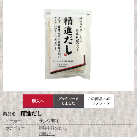
精進だし
商品名：
メーカー
サンワ調味
カテゴリー
和洋中韓のだし
和風だし