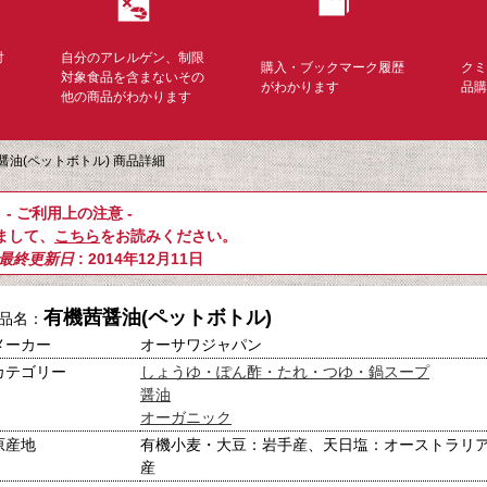
対
自分のアレルゲン、制限
購入・ブックマーク履歴
ク
く
対象食品を含まないその
がわかります
品
他の商品がわかります
醤油(ペットボトル) 商品詳細
- ご利用上の注意 -
まして、
こちら
をお読みください。
最終更新日
: 2014年12月11日
有機茜醤油(ペットボトル)
品名：
メーカー
オーサワジャパン
カテゴリー
しょうゆ・ぽん酢・たれ・つゆ・鍋スープ
醤油
オーガニック
原産地
有機小麦・大豆：岩手産、天日塩：オーストラリ
産