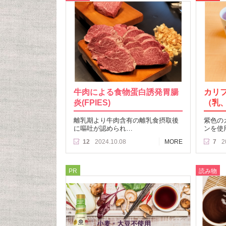
牛肉による食物蛋白誘発胃腸
カリ
炎(FPIES)
（乳
離乳期より牛肉含有の離乳食摂取後
紫色の
に嘔吐が認められ…
ンを使
12
2024.10.08
MORE
7
2
PR
読み物