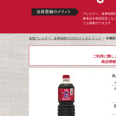
アレルゲン、食事制限
象食品を毎回設定しな
ても検索ができます
食物アレルギー、食事制限中の方のクミタス トップ
＞
有機茜
ご利用に際し
商品情報
商