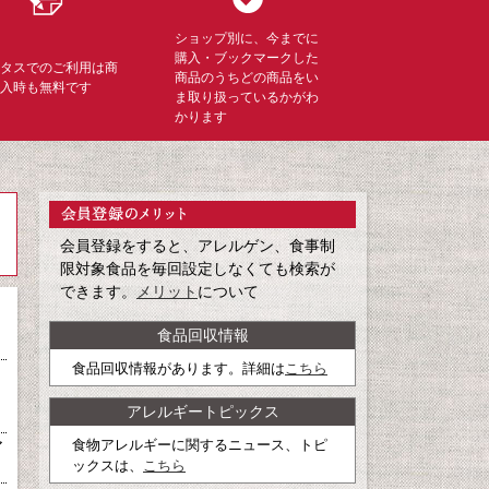
ショップ別に、今までに
購入・ブックマークした
ミタスでのご利用は商
商品のうちどの商品をい
購入時も無料です
ま取り扱っているかがわ
かります
会員登録をすると、アレルゲン、食事制
限対象食品を毎回設定しなくても検索が
できます。
メリット
について
食品回収情報
食品回収情報があります。詳細は
こちら
アレルギートピックス
食物アレルギーに関するニュース、トピ
ア
ックスは、
こちら