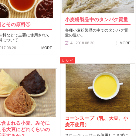
小麦粉製品中のタンパク質量
料とその原料①
各種小麦粉製品の中でのタンパク質
味料などで主要に使用されて
量の違い…
料について…
4
2018.08.30
MORE
017.08.26
MORE
レシピ
コーンスープ（乳、大豆、小
に含まれる小麦、みそに
麦不使用）
れる大豆にどれくらいの
反応するか？
スロージューサーを使用しこさずに