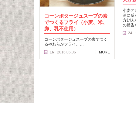
小麦ア
コーンポタージュスープの素
油に反
方14
でつくるフライ（小麦、米、
の報告
卵、乳不使用）
24
コーンポタージュスープの素でつく
るやわらかフライ。…
16
2016.05.06
MORE