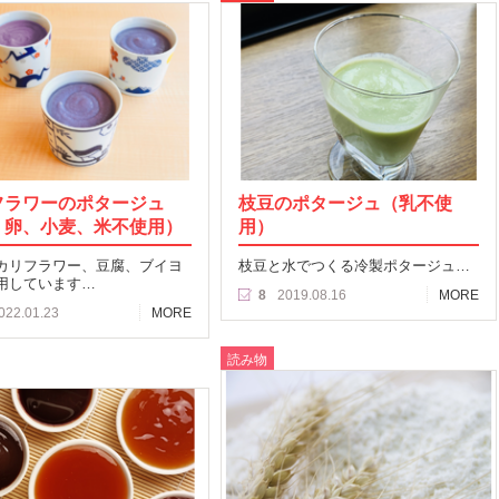
フラワーのポタージュ
枝豆のポタージュ（乳不使
、卵、小麦、米不使用）
用）
カリフラワー、豆腐、ブイヨ
枝豆と水でつくる冷製ポタージュ…
用しています…
8
2019.08.16
MORE
022.01.23
MORE
読み物