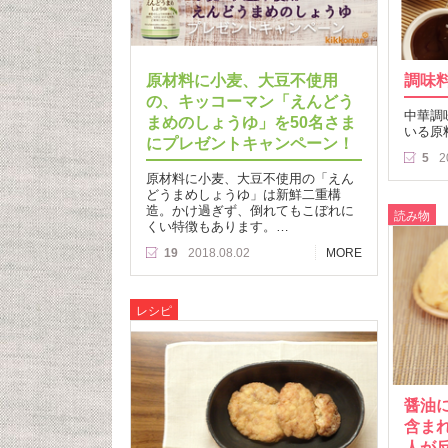
原材料に小麦、大豆不使用
調味
の、キッコーマン「えんどう
中華調
まめのしょうゆ」を50名さま
いる原
にプレゼントキャンペーン！
5
2
原材料に小麦、大豆不使用の「えん
どうまめしょうゆ」は新鮮二重構
造。かけ過ぎず、倒れてもこぼれに
読み物
くい特徴もあります。…
19
2018.08.02
MORE
レシピ
醤油
含ま
人が