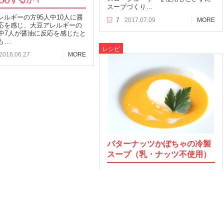
スープづくり…
レルギーの方95人中10人に醤
7
2017.07.09
MORE
応を感じ、大豆アレルギーの
人中7人が醤油に反応を感じたと
も…
レシピ
2016.06.27
MORE
バターナッツかぼちゃの冷製
スープ（乳・ナッツ不使用）
クリーミーなバターナッツかぼちゃ
でつくる冷製スープ！…
73
2015.08.18
MORE