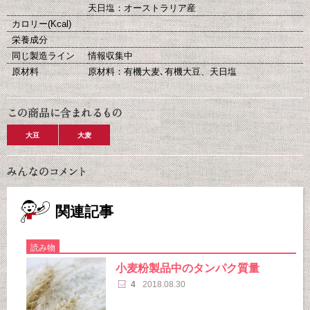
天日塩：オーストラリア産
カロリー(Kcal)
栄養成分
同じ製造ライン
情報収集中
原材料
原材料：有機大麦､有機大豆、天日塩
大豆
大麦
関連記事
読み物
小麦粉製品中のタンパク質量
4
2018.08.30