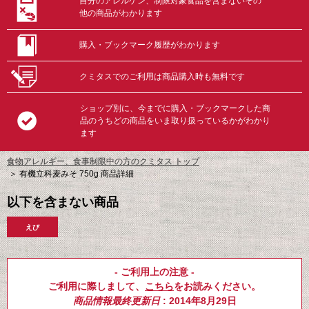
自分のアレルゲン、制限対象食品を含まないその
他の商品がわかります
購入・ブックマーク履歴がわかります
クミタスでのご利用は商品購入時も無料です
ショップ別に、今までに購入・ブックマークした商
品のうちどの商品をいま取り扱っているかがわかり
ます
食物アレルギー、食事制限中の方のクミタス トップ
＞
有機立科麦みそ 750g 商品詳細
以下を含まない商品
えび
- ご利用上の注意 -
ご利用に際しまして、
こちら
をお読みください。
商品情報最終更新日
: 2014年8月29日