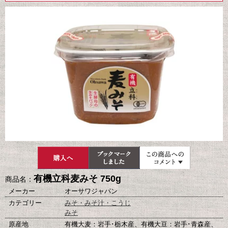
有機立科麦みそ 750g
商品名：
メーカー
オーサワジャパン
カテゴリー
みそ・みそ汁・こうじ
みそ
原産地
有機大麦：岩手･栃木産、有機大豆：岩手･青森産、