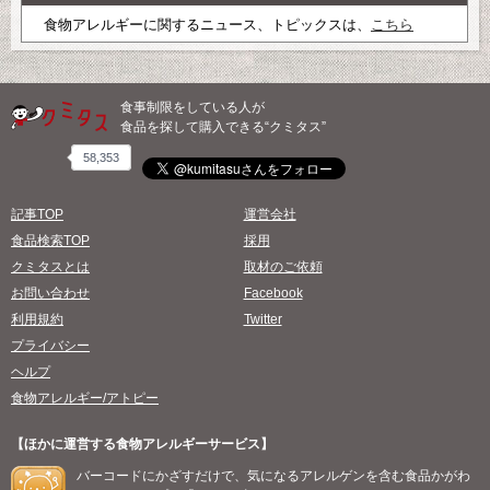
食物アレルギーに関するニュース、トピックスは、
こちら
食事制限をしている人が
食品を探して購入できる“クミタス”
58,353
記事TOP
運営会社
食品検索TOP
採用
クミタスとは
取材のご依頼
お問い合わせ
Facebook
利用規約
Twitter
プライバシー
ヘルプ
食物アレルギー/アトピー
【ほかに運営する食物アレルギーサービス】
バーコードにかざすだけで、気になるアレルゲンを含む食品かがわ