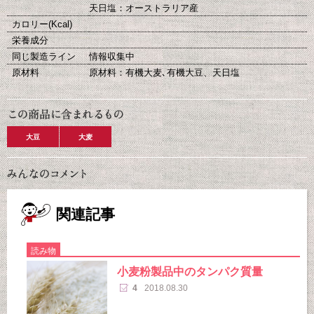
天日塩：オーストラリア産
カロリー(Kcal)
栄養成分
同じ製造ライン
情報収集中
原材料
原材料：有機大麦､有機大豆、天日塩
大豆
大麦
関連記事
読み物
小麦粉製品中のタンパク質量
4
2018.08.30