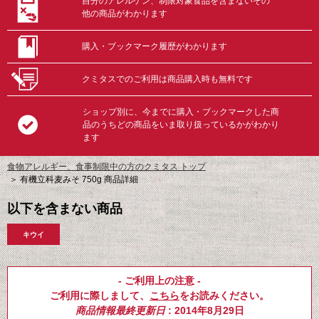
自分のアレルゲン、制限対象食品を含まないその
他の商品がわかります
購入・ブックマーク履歴がわかります
クミタスでのご利用は商品購入時も無料です
ショップ別に、今までに購入・ブックマークした商
品のうちどの商品をいま取り扱っているかがわかり
ます
食物アレルギー、食事制限中の方のクミタス トップ
＞
有機立科麦みそ 750g 商品詳細
以下を含まない商品
キウイ
- ご利用上の注意 -
ご利用に際しまして、
こちら
をお読みください。
商品情報最終更新日
: 2014年8月29日