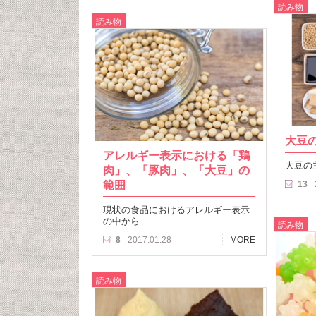
読み物
読み物
大豆
アレルギー表示における「鶏
大豆の
肉」、「豚肉」、「大豆」の
範囲
13
現状の食品におけるアレルギー表示
の中から…
読み物
8
2017.01.28
MORE
読み物