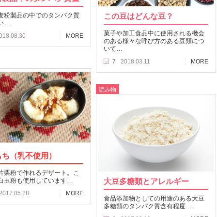
麦粉製品の中でのタンパク質
この豆はどんな豆？
い…
菓子や加工食品中に使用される機会
018.08.30
MORE
のある様々な呼び方のある豆類につ
いて…
7
2018.03.11
MORE
読み物
もち（乳不使用）
片栗粉で作れるデザート。こ
白玉粉も使用しています…
大豆多糖類とアレルギー
2017.05.28
MORE
食品添加物としての用途のある大豆
多糖類のタンパク質含有程度…