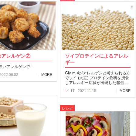
のアレルゲン②
ソイプロテインによるアレル
ギー
強いアレルゲンで…
Gly m 4がアレルゲンと考えられる方
2022.06.02
MORE
でソイ (大豆) プロテイン飲料を摂食
しアレルギー症状が出現した報告…
17
2021.11.15
MORE
レシピ