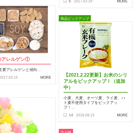
6
2017.03.19
MORE
商品ピックアップ
のアレルゲン①
主要アレルゲンと傾向…
【2021.2.22更新】お米のシリ
2017.03.15
MORE
アルをピックアップ！（追加
中）
小麦、大麦、オーツ麦、ライ麦、ハ
ト麦不使用タイプをピックアッ
プ！…
14
2016.09.15
MORE
読み物