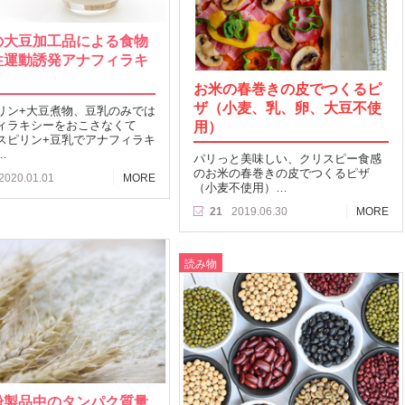
の大豆加工品による食物
性運動誘発アナフィラキ
お米の春巻きの皮でつくるピ
ザ（小麦、乳、卵、大豆不使
リン+大豆煮物、豆乳のみでは
ィラキシーをおこさなくて
用）
スピリン+豆乳でアナフィラキ
…
パリっと美味しい、クリスピー食感
のお米の春巻きの皮でつくるピザ
2020.01.01
MORE
（小麦不使用）…
21
2019.06.30
MORE
読み物
粉製品中のタンパク質量