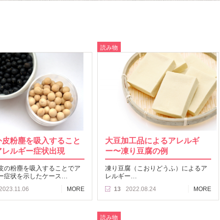
読み物
外皮粉塵を吸入すること
大豆加工品によるアレルギ
アレルギー症状出現
ー〜凍り豆腐の例
皮の粉塵を吸入することでア
凍り豆腐（こおりどうふ）によるア
ー症状を示したケース…
レルギー…
2023.11.06
MORE
13
2022.08.24
MORE
読み物