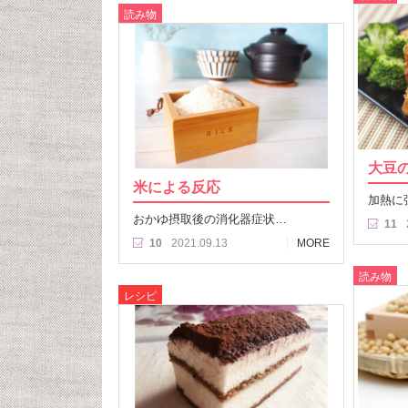
読み物
大豆
米による反応
加熱に
おかゆ摂取後の消化器症状…
11
10
2021.09.13
MORE
読み物
レシピ