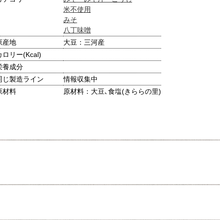
米不使用
みそ
八丁味噌
原産地
大豆：三河産
カロリー(Kcal)
栄養成分
同じ製造ライン
情報収集中
原材料
原材料：大豆､食塩(きららの里)