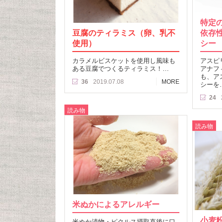
特定
豆腐のティラミス（卵、乳不
依存
使用）
シー
カラメルビスケットを使用し風味も
アスピ
ある豆腐でつくるティラミス！…
アナフ
も、ア
36
2019.07.08
MORE
シーを
24
読み物
読み物
米ぬかによるアレルギー
小麦
米ぬか漬物・ピクルス摂取直後に口