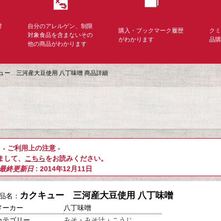
対
自分のアレルゲン、制限
購入・ブックマーク履歴
ク
く
対象食品を含まないその
がわかります
品
他の商品がわかります
ュー 三河産大豆使用 八丁味噌 商品詳細
- ご利用上の注意 -
まして、
こちら
をお読みください。
最終更新日
: 2014年12月11日
カクキュー 三河産大豆使用 八丁味噌
品名：
メーカー
八丁味噌
カテゴリー
みそ・みそ汁・こうじ