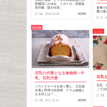
腔咽頭にかゆみ、イガイガ、顔面血
管浮腫、咳が出現…
各種小
量の違
14
2019.03.02
MORE
4
2
読み物
レシピ
豆乳の代替となる食物例～牛
豆乳
乳、豆乳代替
豆乳、
パウンドケーキを焼く際に、大豆抽
こでは
出液と同等の比容積、クラム組織と
なる豆とは？…
12
10
2017.11.11
MORE