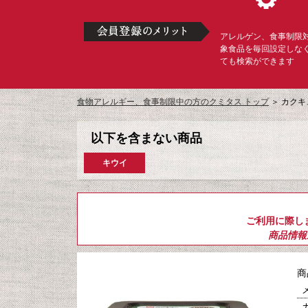
アレルゲン、食事制限
象食品を毎回設定しな
ても検索ができます
食物アレルギー、食事制限中の方のクミタス トップ
＞
カクキ
以下を含まない商品
キウイ
ご利用に際し
商品情報
商