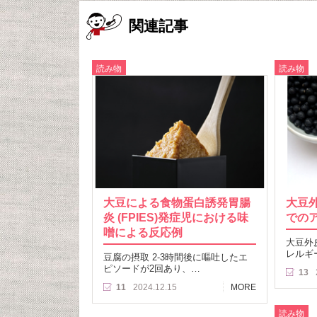
関連記事
読み物
読み物
大豆による食物蛋白誘発胃腸
大豆
炎 (FPIES)発症児における味
での
噌による反応例
大豆外
レルギ
豆腐の摂取 2-3時間後に嘔吐したエ
ピソードが2回あり、…
13
11
2024.12.15
MORE
読み物