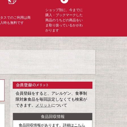
ショップ別に、今までに
購入・ブックマークした
ミタスでのご利用は商
商品のうちどの商品をい
購入時も無料です
ま取り扱っているかがわ
かります
会員登録をすると、アレルゲン、食事制
限対象食品を毎回設定しなくても検索が
できます。
メリット
について
食品回収情報
食品回収情報があります。詳細は
こちら