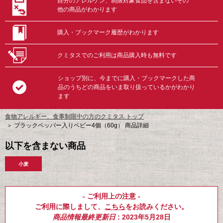
自分のアレルゲン、制限対象食品を含まないその
他の商品がわかります
購入・ブックマーク履歴がわかります
クミタスでのご利用は商品購入時も無料です
ショップ別に、今までに購入・ブックマークした商
品のうちどの商品をいま取り扱っているかがわかり
ます
食物アレルギー、食事制限中の方のクミタス トップ
＞
ブラックペッパー入りベビー4個（60g） 商品詳細
以下を含まない商品
小麦
- ご利用上の注意 -
ご利用に際しまして、
こちら
をお読みください。
商品情報最終更新日
: 2023年5月28日