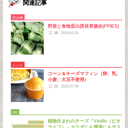
関連記事
読み物
野菜と食物蛋白誘発胃腸炎(FPIES)
10
2024.02.24
レシピ
コーン＆チーズマフィン（卵、乳、
小麦、大豆不使用）
11
2023.07.09
PR
植物生まれのチーズ「Violife（ビオ
ライフ）」カラダにも環境にもサス