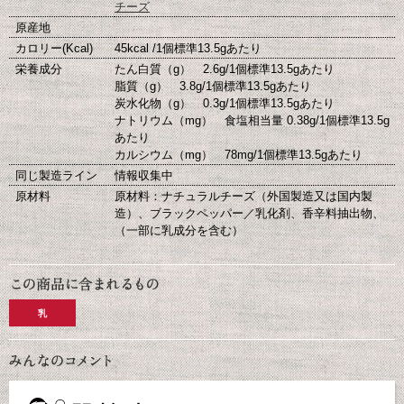
チーズ
原産地
カロリー(Kcal)
45kcal /1個標準13.5gあたり
栄養成分
たん白質（g） 2.6g/1個標準13.5gあたり
脂質（g） 3.8g/1個標準13.5gあたり
炭水化物（g） 0.3g/1個標準13.5gあたり
ナトリウム（mg） 食塩相当量 0.38g/1個標準13.5g
あたり
カルシウム（mg） 78mg/1個標準13.5gあたり
同じ製造ライン
情報収集中
原材料
原材料：ナチュラルチーズ（外国製造又は国内製
造）、ブラックペッパー／乳化剤、香辛料抽出物、
（一部に乳成分を含む）
乳