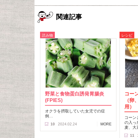
関連記事
読み物
レシピ
野菜と食物蛋白誘発胃腸炎
コー
(FPIES)
（卵
用）
オクラを摂取していた女児での症
例…
コーン
の入っ
10
2024.02.24
MORE
麦、大
11