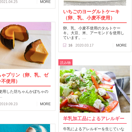
2021.04.25
MORE
いちごのヨーグルトケーキ
（卵、乳、小麦不使用）
卵、乳、小麦不使用のタルトケー
キ。大豆、米、アーモンドを使用し
ています。…
16
2020.03.17
MORE
読み物
ちゃプリン（卵、乳、ゼ
ン不使用）
使用した坊ちゃんかぼちゃの
…
2019.09.23
MORE
羊乳加工品によるアレルギー
牛乳によるアレルギーを生じていな