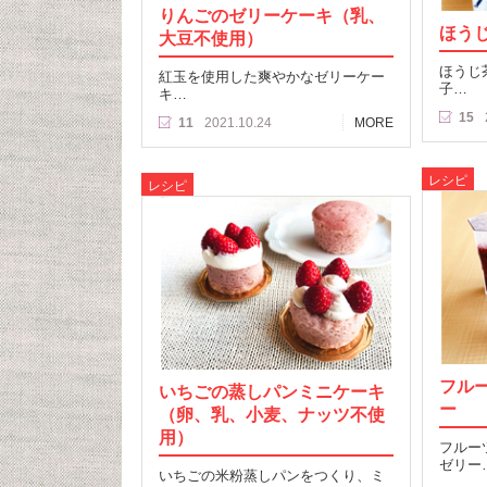
りんごのゼリーケーキ（乳、
ほう
大豆不使用）
ほうじ
紅玉を使用した爽やかなゼリーケー
子…
キ…
15
11
2021.10.24
MORE
レシピ
レシピ
フル
いちごの蒸しパンミニケーキ
ー
（卵、乳、小麦、ナッツ不使
用）
フルー
ゼリー
いちごの米粉蒸しパンをつくり、ミ