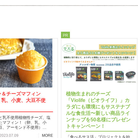
PR
ン＆チーズマフィン
植物生まれのチーズ
、乳、小麦、大豆不使
「Violife（ビオライフ）」カ
ラダにも環境にもサステナブ
ルな食生活〜新しい商品ライ
と乳不使用植物性チーズ、塩
ンナップを50名様にプレゼン
たマフィン！（卵、乳、小
トキャンペーン！
豆、アーモンド不使用）…
2023.07.09
MORE
「食べるサス活」プロジェクトを始