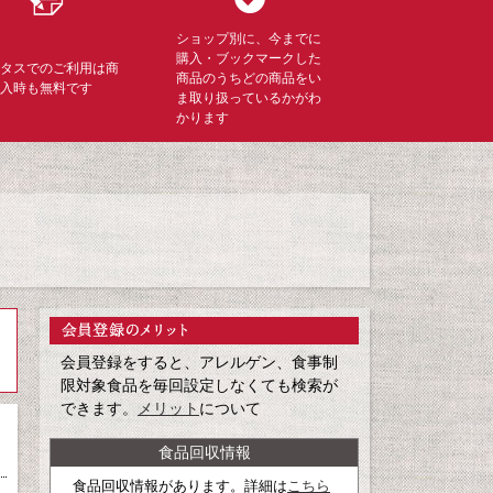
ショップ別に、今までに
購入・ブックマークした
ミタスでのご利用は商
商品のうちどの商品をい
購入時も無料です
ま取り扱っているかがわ
かります
会員登録をすると、アレルゲン、食事制
限対象食品を毎回設定しなくても検索が
できます。
メリット
について
食品回収情報
食品回収情報があります。詳細は
こちら