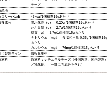
チーズ
原産地
カロリー(Kcal)
45kcal/1個標準15gあたり
栄養成分
炭水化物（g） 0.20g /1個標準15gあたり
たん白質（g） 2.7g/1個標準15gあたり
脂質（g） 3.7g/1個標準15gあたり
ナトリウム（mg） 食塩相当量 0.35g/1個標準15
あたり
カルシウム（mg） 76mg/1個標準15gあたり
同じ製造ライン
情報収集中
原材料
原材料：ナチュラルチーズ（外国製造、国内製造
／乳化剤、（一部に乳成分を含む）