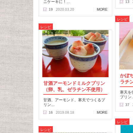
ニケーキに！…
13
19
2020.03.20
MORE
レシピ
レシピ
かぼ
ラチ
甘酒アーモンドミルクプリン
（卵、乳、ゼラチン不使用）
寒天を
プリン
甘酒、アーモンド、寒天でつくるプ
リン…
37
16
2019.08.18
MORE
レシピ
レシピ