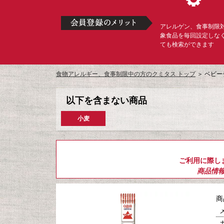
アレルゲン、食事制限
象食品を毎回設定しな
ても検索ができます
食物アレルギー、食事制限中の方のクミタス トップ
＞
ベビー
以下を含まない商品
小麦
ご利用に際し
商品情
商