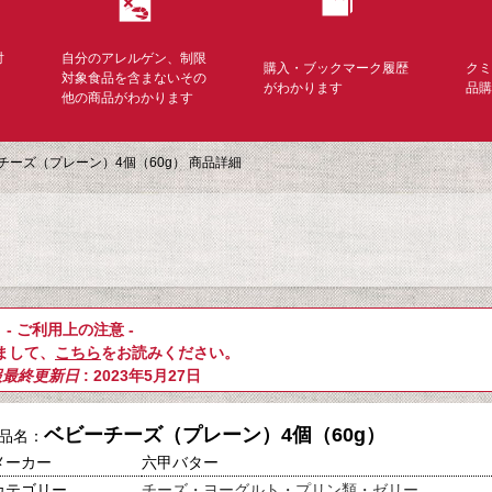
対
自分のアレルゲン、制限
購入・ブックマーク履歴
ク
く
対象食品を含まないその
がわかります
品
他の商品がわかります
チーズ（プレーン）4個（60g） 商品詳細
- ご利用上の注意 -
まして、
こちら
をお読みください。
報最終更新日
: 2023年5月27日
ベビーチーズ（プレーン）4個（60g）
品名：
メーカー
六甲バター
カテゴリー
チーズ・ヨーグルト・プリン類・ゼリー