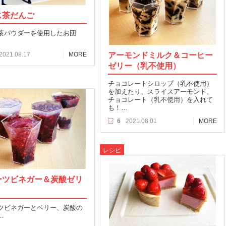
じ茶だんご
茶パウダーを使用したお団
アーモンドミルク＆コーヒー
2021.08.17
MORE
ゼリー（乳不使用）
チョコレートシロップ（乳不使用）
を加えたり、スライスアーモンド、
チョコレート（乳不使用）を入れて
も！…
6
2021.08.01
MORE
レシピ
ーツビネガー＆炭酸ゼリ
ツビネガーとベリー、炭酸の
…