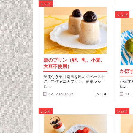
レシピ
レシピ
栗のプリン（卵、乳、小麦、
大豆不使用）
かぼ
渋皮付き栗甘露煮を粗めのペースト
にして作る寒天プリン。簡単レシ
かぼす
ピ…
に…
12
2022.09.25
MORE
11
レシピ
レシピ