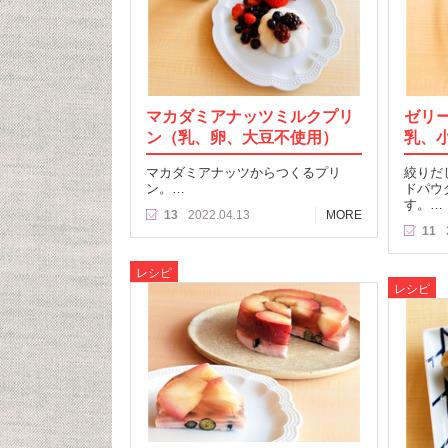
マカダミアナッツミルクプリ
ゼリ
ン（乳、卵、大豆不使用）
乳、
マカダミアナッツからつくるプリ
絞りだ
ン。…
ドパウ
す。…
13
2022.04.13
MORE
11
レシピ
レシピ